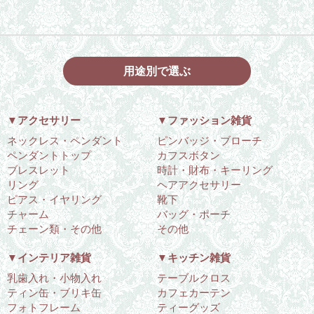
用途別で選ぶ
▼アクセサリー
▼ファッション雑貨
ネックレス・ペンダント
ピンバッジ・ブローチ
ペンダントトップ
カフスボタン
ブレスレット
時計・財布・キーリング
リング
ヘアアクセサリー
ピアス・イヤリング
靴下
チャーム
バッグ・ポーチ
チェーン類・その他
その他
▼インテリア雑貨
▼キッチン雑貨
乳歯入れ・小物入れ
テーブルクロス
ティン缶・ブリキ缶
カフェカーテン
フォトフレーム
ティーグッズ