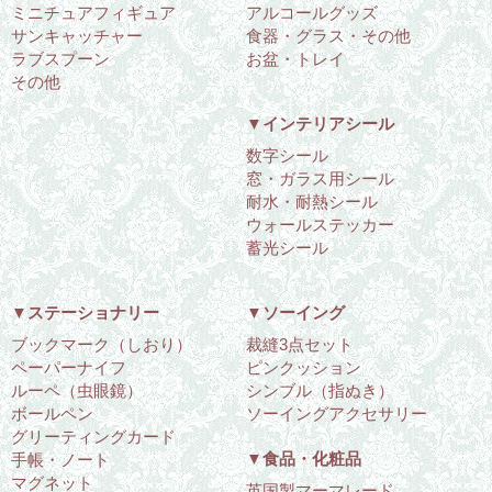
ミニチュアフィギュア
アルコールグッズ
サンキャッチャー
食器・グラス・その他
ラブスプーン
お盆・トレイ
その他
▼インテリアシール
数字シール
窓・ガラス用シール
耐水・耐熱シール
ウォールステッカー
蓄光シール
▼ステーショナリー
▼ソーイング
ブックマーク（しおり）
裁縫3点セット
ペーパーナイフ
ピンクッション
ルーペ（虫眼鏡）
シンブル（指ぬき）
ボールペン
ソーイングアクセサリー
グリーティングカード
▼食品・化粧品
手帳・ノート
マグネット
英国製マーマレード