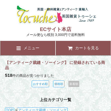
ECサイト本店
メール便なら税別 3,000円で送料無料
メニュー
カートを見る
【アンティーク裁縫・ソーイング】 に登録されている商
品
518
件の商品が見つかりました
おすすめ順
価格順
新着順
上位カテゴリ一覧
TOP
>
アンティーク裁縫・ソーイング