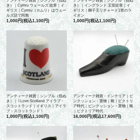
アンティーク雑貨｜シンブル（指ぬ
アンティーク雑貨｜シンブル（指ぬ
き）｜Cymru ウェールズ 紋章｜イ
き）｜イングランド 王室紋章｜イ
ギリス｜Cymru（カムリ）はウェー
ギリス｜獅子王リチャード1世のラ
ルズ語で同胞
イオン
1,000円(税込1,100円)
1,000円(税込1,100円)
アンティーク雑貨｜シンブル（指ぬ
アンティーク雑貨・インテリア｜ピ
き）｜ I Love Scotland アイラブ・
ンクッション・置物｜靴｜ビクトリ
スコットランド｜イギリス｜アイラ
ア時代｜ピンクッション・置物｜靴
ブ・スコットランド！
｜ビクトリア時代
1,000円(税込1,100円)
16,000円(税込17,600円)