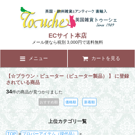
ECサイト本店
メール便なら税別 3,000円で送料無料
メニュー
カートを見る
【☆ブラウン・ピューター（ピューター製品） 】 に登録
されている商品
34
件の商品が見つかりました
おすすめ順
価格順
新着順
上位カテゴリ一覧
TOP
>
プロパーアイテム（現代品）
>