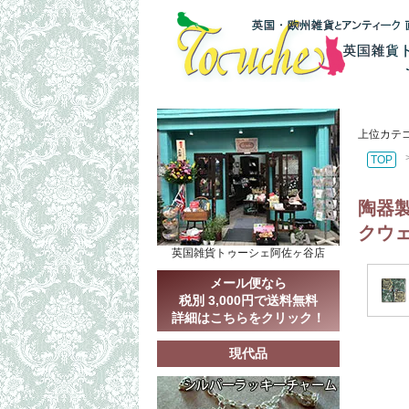
上位カテ
TOP
陶器
クウ
英国雑貨トゥーシェ阿佐ヶ谷店
メール便なら
税別 3,000円で送料無料
詳細はこちらをクリック！
現代品