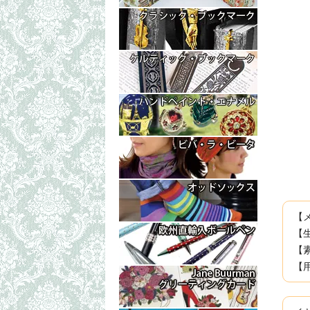
【
【
【
【