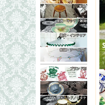
コレクタブル
もっと詳細な
テーブル・ボ
イス・チェア
もっと詳細な
ラック（マガ
トリオ・ティ
ティーポット
もっと詳細な
プレート・皿
置物・小物入
シェリーグラ
ランプシェイ
もっと詳細な
フォトフレー
シンブル・指
生地（レース