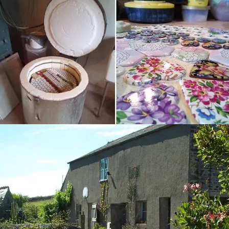
カテゴリはココ！
）
ブローチ
ップ・ネックレス
カテゴリはココ！
スレット、ピアスなど）
ジュエリー