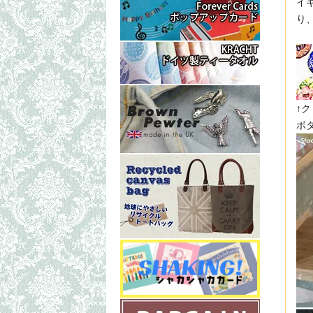
イ
り
↑
ボ