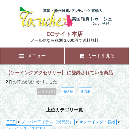
ECサイト本店
メール便なら税別 3,000円で送料無料
メニュー
カートを見る
【ソーイングアクセサリー】 に登録されている商品
2
件の商品が見つかりました
おすすめ順
価格順
新着順
上位カテゴリ一覧
TOP
>
プロパーアイテム（現代品）
>
★ソーイング・裁縫
>
ソーイングアクセサリー