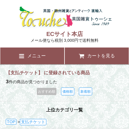
ECサイト本店
メール便なら税別 3,000円で送料無料
メニュー
カートを見る
【支払チケット】 に登録されている商品
3
件の商品が見つかりました
おすすめ順
価格順
新着順
上位カテゴリ一覧
TOP
>
支払チケット