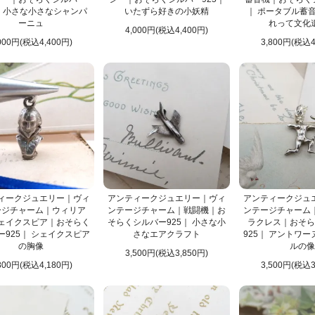
 ｜ 小さな小さなシャンパ
いたずら好きの小妖精
｜ ポータブル蓄
ーニュ
れって文化
4,000円(税込4,400円)
000円(税込4,400円)
3,800円(税込4
ィークジュエリー｜ヴィ
アンティークジュエリー｜ヴィ
アンティークジュ
ージチャーム｜ウィリア
ンテージチャーム｜戦闘機｜お
ンテージチャーム
ェイクスピア｜おそらく
そらくシルバー925｜ 小さな小
ラクレス｜おそら
ー925｜ シェイクスピア
さなエアクラフト
925｜ アントワ
の胸像
ルの像
3,500円(税込3,850円)
800円(税込4,180円)
3,500円(税込3