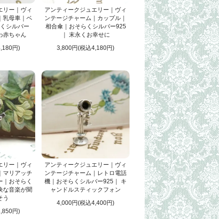
エリー｜ヴィ
アンティークジュエリー｜ヴィ
｜乳母車｜ベ
ンテージチャーム｜カップル｜
くシルバー
相合傘｜おそらくシルバー925
ちわ赤ちゃん
｜ 末永くお幸せに
,180円)
3,800円(税込4,180円)
エリー｜ヴィ
アンティークジュエリー｜ヴィ
｜マリアッチ
ンテージチャーム｜レトロ電話
ー｜おそらく
機｜おそらくシルバー925｜ キ
軽快な音楽が聞
ャンドルスティックフォン
そう
4,000円(税込4,400円)
,850円)