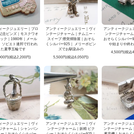
ィークジュエリー｜ブロ
アンティークジュエリー｜ヴィ
アンティークジュ
記念ピンズ｜モスクワオ
ンテージチャーム｜チムニー・
ンテージチャーム
ック｜1980年｜メール
スイープ 煙突掃除屋｜おそら
おそらくシルバー9
｜ ソビエト連邦で行われ
くシルバー925｜ メリーポピン
や始まりや終わ
た夏季五輪です
ズでお馴染みの
4,500円(税込4
000円(税込2,200円)
5,500円(税込6,050円)
ィークジュエリー｜ヴィ
アンティークジュエリー｜ヴィ
アンティークジュ
ジチャーム｜シャンパン
ンテージチャーム｜妖精 ピク
ンテージチャーム
ラー｜おそらくシルバー
シー｜おそらくシルバー925｜
蓄音機｜おそらくシ