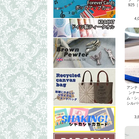
925
4,
アンテ
ンテ
ム・シ
シルバ
3,