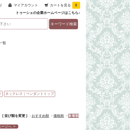
ガ
マイアカウント
カートを見る
0
トゥーシェの企業ホームページはこちら♪
一覧
ジ
ネックレス｜ペンダントトップ
[ 並び順を変更 ]
-
おすすめ順
-
価格順
-
新着順
ージへ >