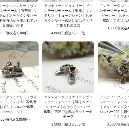
・メモリアルアクセサリー
カテゴリはココ！
ィークジュエリー｜ヴィ
アンティークジュエリー｜ヴィ
アンティークジュ
ジチャーム｜五芒星 ペ
ンテージチャーム｜楽器｜マン
ンテージチャーム
ックス
ラム｜おそらくシルバー
ドリン｜ミュージシャン｜おそ
ビーカー｜おそら
｜ 平安時代から使われてい
らくシルバー925｜ 実はイタリ
925｜ こんに
・スツール・花台
カテゴリはココ！
る魔除けの印
ア生まれの楽器
3,800円(税込4
ジンラックなど）
ーカップ・コーヒーカップ
000円(税込3,300円)
4,800円(税込5,280円)
・ミルクジャグ・シュガーボウル
カテゴリはココ！
など
カトラリー
れ
文具・ステーショナリー
ス・ワイングラス
キッチン雑貨
ド
バスケット
額絵
カテゴリはココ！
ム
ぬいぐるみ
ぬき
ピンクッション・針刺し
・クロスなど）
ィークジュエリー｜ヴィ
アンティークジュエリー｜ヴィ
アンティークジュ
ジチャーム｜SL 蒸気機
ンテージチャーム｜靴｜ベビー
ンテージチャーム
おそらくシルバー925｜
シューズ｜おそらくシルバー
｜メキシカンギタ
ポッポ～ッ！
925｜ 西洋では靴はラッキーモ
シルバー925｜ 
チーフ
こえてき
500円(税込3,850円)
3,500円(税込3,850円)
3,500円(税込3