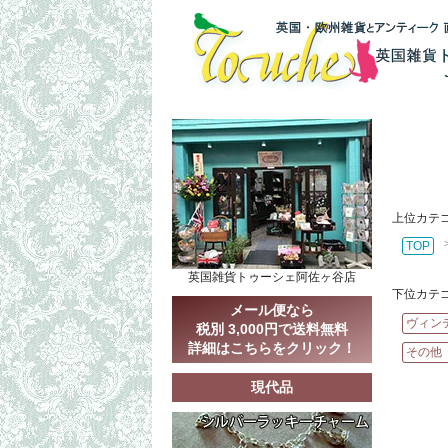
上位カテ
TOP
英国雑貨トゥーシェ阿佐ヶ谷店
下位カテ
メール便なら
ヴィン
税別 3,000円で送料無料
詳細はこちらをクリック！
その他
現代品