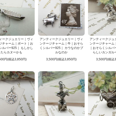
ィークジュエリー｜ヴィ
アンティークジュエリー｜ヴィ
アンティークジュ
ジチャーム｜ボート｜お
ンテージチャーム｜牛｜おそら
ンテージチャーム
シルバー925｜ もしかし
くシルバー925｜ カウなのかブ
｜おそらくシルバー
たらカヌーかも
ルなのか
らしいカンガル
500円(税込3,850円)
3,500円(税込3,850円)
3,500円(税込3
カテゴリはココ！
）
ブローチ
ップ・ネックレス
カテゴリはココ！
スレット、ピアスなど）
ジュエリー