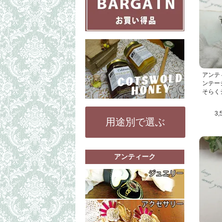
アンテ
ンテー
そらく
3,
用途別で選ぶ
アンティーク
もっと詳細な
リング（指輪
ペンダントト
もっと詳細な
その他（ブレ
コスチューム