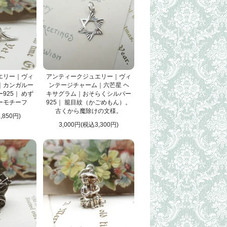
エリー｜ヴィ
アンティークジュエリー｜ヴィ
｜カンガルー
ンテージチャーム｜六芒星 ヘ
925｜ めず
キサグラム｜おそらくシルバー
ーモチーフ
925｜ 籠目紋（かごめもん）。
古くから魔除けの文様。
,850円)
3,000円(税込3,300円)