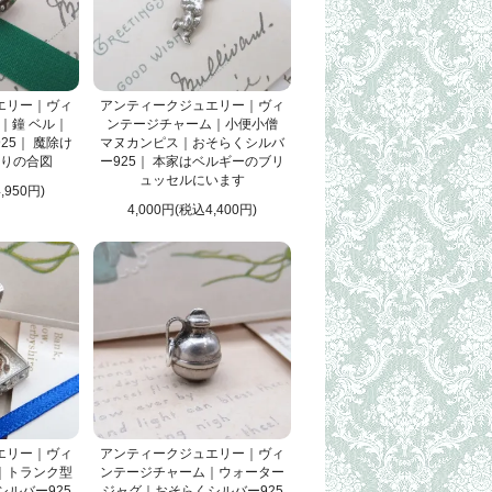
エリー｜ヴィ
アンティークジュエリー｜ヴィ
｜鐘 ベル｜
ンテージチャーム｜小便小僧
25｜ 魔除け
マヌカンピス｜おそらくシルバ
りの合図
ー925｜ 本家はベルギーのブリ
ュッセルにいます
,950円)
4,000円(税込4,400円)
エリー｜ヴィ
アンティークジュエリー｜ヴィ
｜トランク型
ンテージチャーム｜ウォーター
ルバー925
ジャグ｜おそらくシルバー925