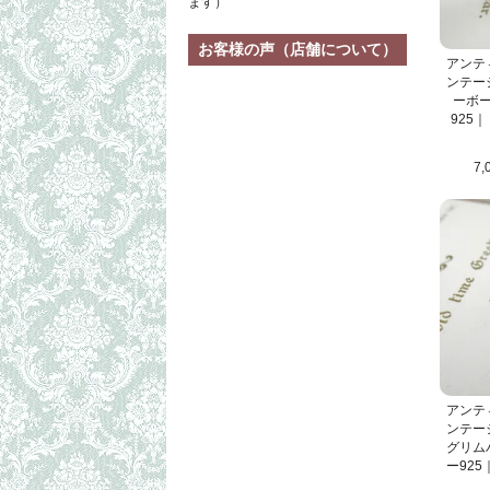
ます）
お客様の声（店舗について）
アンテ
ンテー
ーボ
925
7,
アンテ
ンテー
グリム
ー92