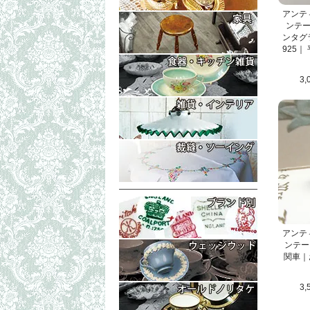
コレクタブル
もっと詳細な
アンテ
ンテー
テーブル・ボ
ンタグ
925
イス・チェア
もっと詳細な
ラック（マガ
トリオ・ティ
3,
ティーポット
もっと詳細な
プレート・皿
置物・小物入
シェリーグラ
ランプシェイ
もっと詳細な
フォトフレー
シンブル・指
生地（レース
アンテ
ンテー
関車｜
3,