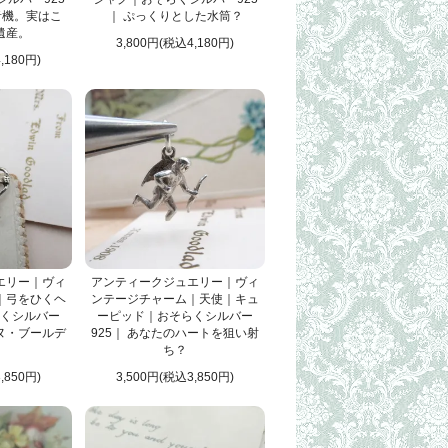
音機。実はこ
｜ ぷっくりとした水筒？
遺産。
3,800円(税込4,180円)
,180円)
エリー｜ヴィ
アンティークジュエリー｜ヴィ
｜弓をひくヘ
ンテージチャーム｜天使｜キュ
くシルバー
ーピッド｜おそらくシルバー
ーヌ・ブールデ
925｜ あなたのハートを狙い射
ち？
,850円)
3,500円(税込3,850円)