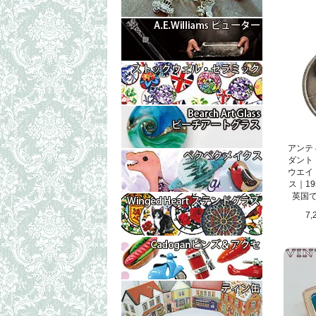
アンテ
ダント
ウエイ
ス｜19
英国
7,