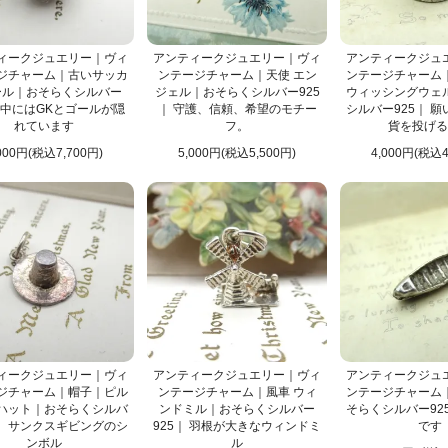
ィークジュエリー｜ヴィ
アンティークジュエリー｜ヴィ
アンティークジュ
ジチャーム｜古いサッカ
ンテージチャーム｜天使 エン
ンテージチャーム
ール｜おそらくシルバー
ジェル｜おそらくシルバー925
ウィッシングウェ
｜ 中にはGKとゴールが隠
｜ 守護、信頼、希望のモチー
シルバー925｜ 
れています
フ。
貨を投げる
000円(税込7,700円)
5,000円(税込5,500円)
4,000円(税込4
ィークジュエリー｜ヴィ
アンティークジュエリー｜ヴィ
アンティークジュ
ジチャーム｜帽子｜ピル
ンテージチャーム｜風車 ウィ
ンテージチャーム
ハット｜おそらくシルバ
ンドミル｜おそらくシルバー
そらくシルバー92
5｜ サンクスギビングのシ
925｜ 羽根が大きなウィンドミ
です
ンボル
ル