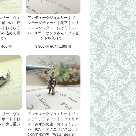
エリー｜ヴィ
アンティークジュエリー｜ヴィ
｜願いの井戸
ンテージチャーム｜靴下｜クリ
ル｜おそらく
スマスソックス｜おそらくシル
願いを込めて硬
バー925｜ サンタさん！プレゼ
と？
ントを入れて！
,400円)
3,800円(税込4,180円)
エリー｜ヴィ
アンティークジュエリー｜ヴィ
｜ボート｜お
ンテージチャーム｜アクエリア
5｜ 少し重い
ス｜みずがめ座｜おそらくシル
バー925｜ アクエリアスはラテ
ン語で水の男（Water Bearer）