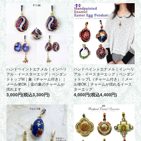
ハンドペイントエナメル｜インペリ
ハンドペイントエナメル｜インペリ
アル・イースターエッグ｜ペンダン
アル・イースターエッグ｜ペンダン
トトップM｜象（チャーム付き）｜
トトップL（チャーム付き）｜メー
メール便OK｜金の象のチャームが
ル便OK｜チャームが揺れるイース
揺れます
ターエッグ
3,000円(税込3,300円)
4,000円(税込4,400円)