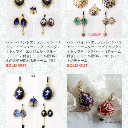
ハンドペイントエナメル｜インペリ
ハンドペイントエナメル｜インペリ
アル・イースターエッグ｜ペンダン
アル・イースターエッグ｜ペンダン
トトップM｜エンジェル・ブルー
トトップM｜ラブハート（チャーム
（チャーム付き）｜メール便OK｜
付き）｜メール便OK｜中にはハー
金の天使が揺れるチャーム（青）
トのチャーム
SOLD OUT
SOLD OUT