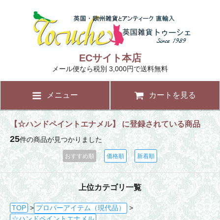
ECサイト本店
メール便なら税別 3,000円で送料無料
メニュー
カートを見る
【☆ハンドペイントエナメル】 に登録されている商品
25
件の商品が見つかりました
おすすめ順
価格順
新着順
上位カテゴリ一覧
TOP
>
プロパーアイテム（現代品）
>
☆ハンドペイントエナメル