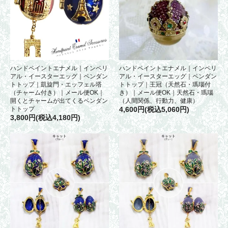
ハンドペイントエナメル｜インペリ
ハンドペイントエナメル｜インペリ
アル・イースターエッグ｜ペンダン
アル・イースターエッグ｜ペンダン
トトップ｜凱旋門・エッフェル塔
トトップ｜王冠（天然石・瑪瑙付
（チャーム付き）｜メール便OK｜
き）｜メール便OK｜天然石・瑪瑙
開くとチャームが出てくるペンダン
（人間関係、行動力、健康）
トトップ
4,600円(税込5,060円)
3,800円(税込4,180円)