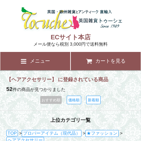
ECサイト本店
メール便なら税別 3,000円で送料無料
メニュー
カートを見る
【ヘアアクセサリー】 に登録されている商品
52
件の商品が見つかりました
おすすめ順
価格順
新着順
上位カテゴリ一覧
TOP
>
プロパーアイテム（現代品）
>
★ファッション
>
ヘアアクセサリー