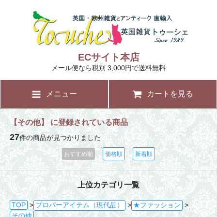
ECサイト本店
メール便なら税別 3,000円で送料無料
メニュー
カートを見る
【その他】 に登録されている商品
27
件の商品が見つかりました
おすすめ順
価格順
新着順
上位カテゴリ一覧
TOP
>
プロパーアイテム（現代品）
>
★ファッション
>
その他