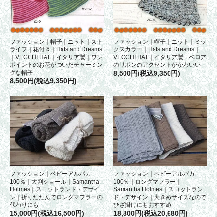
ファッション｜帽子｜ニット｜スト
ファッション｜帽子｜ニット｜ミッ
ライプ｜花付き｜Hats and Dreams
クスカラー｜Hats and Dreams｜
｜VECCHI HAT｜イタリア製｜ワン
VECCHI HAT｜イタリア製｜ベロア
ポイントのお花がついたチャーミン
のリボンのアクセントがかわいい
グな帽子
8,500円(税込9,350円)
8,500円(税込9,350円)
ファッション｜ベビーアルパカ
ファッション｜ベビーアルパカ
100％｜ロングマフラー｜
100％｜大判ショール｜Samantha
Samantha Holmes｜スコットラン
Holmes｜スコットランド・デザイ
ド・デザイン｜大きめサイズなので
ン｜折りたたんでロングマフラーの
ひざ掛けにもおすすめ
代わりにも
18,800円(税込20,680円)
15,000円(税込16,500円)