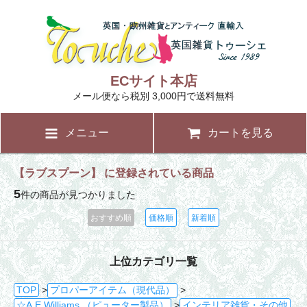
ECサイト本店
メール便なら税別 3,000円で送料無料
メニュー
カートを見る
【ラブスプーン】 に登録されている商品
5
件の商品が見つかりました
おすすめ順
価格順
新着順
上位カテゴリ一覧
TOP
>
プロパーアイテム（現代品）
>
☆A.E.Williams （ピューター製品）
>
インテリア雑貨・その他