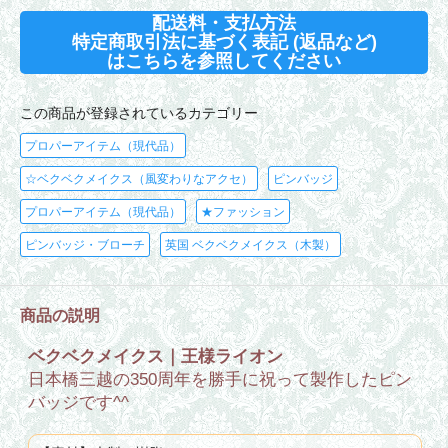
配送料・支払方法
特定商取引法に基づく表記 (返品など)
はこちらを参照してください
この商品が登録されているカテゴリー
プロパーアイテム（現代品）
☆ベクベクメイクス（風変わりなアクセ）
ピンバッジ
プロパーアイテム（現代品）
★ファッション
ピンバッジ・ブローチ
英国 ベクベクメイクス（木製）
商品の説明
ベクベクメイクス｜王様ライオン
日本橋三越の350周年を勝手に祝って製作したピン
バッジです^^