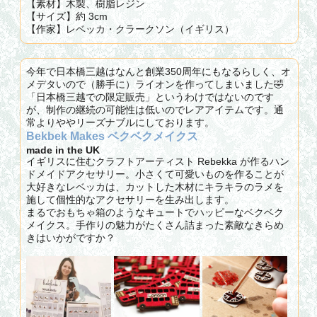
【素材】木製、樹脂レジン
【サイズ】約 3cm
【作家】レベッカ・クラークソン（イギリス）
今年で日本橋三越はなんと創業350周年にもなるらしく、オ
メデタいので（勝手に）ライオンを作ってしまいました🤣
「日本橋三越での限定販売」というわけではないのです
が、制作の継続の可能性は低いのでレアアイテムです。通
常よりややリーズナブルにしております。
Bekbek Makes ベクベクメイクス
made in the UK
イギリスに住むクラフトアーティスト Rebekka が作るハン
ドメイドアクセサリー。小さくて可愛いものを作ることが
大好きなレベッカは、カットした木材にキラキラのラメを
施して個性的なアクセサリーを生み出します。
まるでおもちゃ箱のようなキュートでハッピーなベクベク
メイクス。手作りの魅力がたくさん詰まった素敵なきらめ
きはいかがですか？