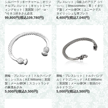
シルバーラッキーチャーム｜オリジ
ブレスレット｜G線上のアリア（バ
ナルブレスレット｜キャットミーテ
ッハ）｜ilmezzometro｜革｜イタリ
ィングセット｜英国製｜(=^・ω・
ア製｜メール便OK｜ユニークでス
^=) ネコ好きさん必見
タイリッシュな革ブレス
99,800円(税込109,780円)
6,400円(税込7,040円)
腕輪・ブレスレット｜トルクバング
腕輪・ブレスレット｜トルクバング
ル｜シッスル｜A.E.Williams｜英国
ル｜ドラゴンヘッド｜A.E.Williams
製｜メール便OK｜スコットランド
｜英国製｜メール便OK｜双頭のケ
の象徴あざみ
ルトドラゴン
5,000円(税込5,500円)
5,000円(税込5,500円)