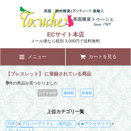
ECサイト本店
メール便なら税別 3,000円で送料無料
メニュー
カートを見る
【ブレスレット】 に登録されている商品
9
件の商品が見つかりました
おすすめ順
価格順
新着順
上位カテゴリ一覧
TOP
>
プロパーアイテム（現代品）
>
★アクセサリー
>
ブレスレット