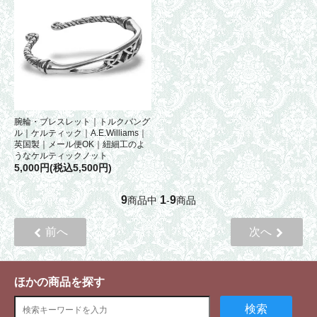
腕輪・ブレスレット｜トルクバング
ル｜ケルティック｜A.E.Williams｜
英国製｜メール便OK｜紐細工のよ
うなケルティックノット
5,000円(税込5,500円)
9
1
9
商品中
-
商品
前へ
次へ
ほかの商品を探す
検索