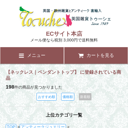
ECサイト本店
メール便なら税別 3,000円で送料無料
メニュー
カートを見る
【ネックレス｜ペンダントトップ】 に登録されている商
品
198
件の商品が見つかりました
おすすめ順
価格順
新着順
上位カテゴリ一覧
TOP
>
アンティークジュエリー
>