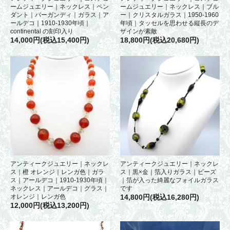
ームジュエリー｜ネックレス｜ペン
ームジュエリー｜ネックレス｜ブル
ダント｜バーガンディ｜ガラス｜ア
ー｜クリスタルガラス｜1950-1960
ールデコ｜1910-1930年頃｜
年頃｜タッセルを思わせる縦長のデ
continental の刻印入り
ザインが素敵
14,000円(税込15,400円)
18,800円(税込20,680円)
アンティークジュエリー｜ネックレ
アンティークジュエリー｜ネックレ
ス｜橙 オレンジ｜レンガ色｜ガラ
ス｜黒×金｜箔入りガラス｜ビーズ
ス｜アールデコ｜1910-1930年頃｜
｜箔が入った綺麗なフォイルガラス
ネックレス｜アールデコ｜グラス｜
です
オレンジ｜レンガ色
14,800円(税込16,280円)
12,000円(税込13,200円)