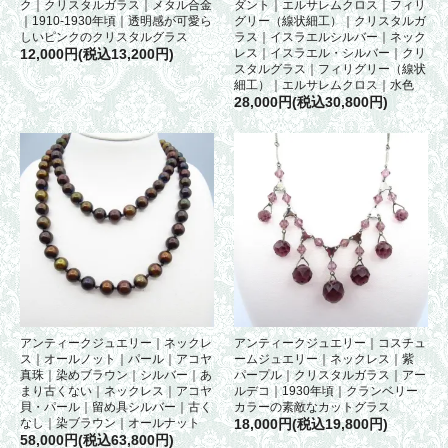
ク｜クリスタルガラス｜メタル合金
ダント｜エルサレムクロス｜フィリ
｜1910-1930年頃｜透明感が可愛ら
グリー（線状細工）｜クリスタルガ
しいピンクのクリスタルグラス
ラス｜イスラエルシルバー｜ネック
12,000円(税込13,200円)
レス｜イスラエル・シルバー｜クリ
スタルグラス｜フィリグリー（線状
細工）｜エルサレムクロス｜水色
28,000円(税込30,800円)
アンティークジュエリー｜ネックレ
アンティークジュエリー｜コスチュ
ス｜オールノット｜パール｜アコヤ
ームジュエリー｜ネックレス｜紫
真珠｜染めブラウン｜シルバー｜あ
パープル｜クリスタルガラス｜アー
まり古くない｜ネックレス｜アコヤ
ルデコ｜1930年頃｜クランベリー
貝・パール｜留め具シルバー｜古く
カラーの素敵なカットグラス
なし｜染ブラウン｜オールナット
18,000円(税込19,800円)
58,000円(税込63,800円)