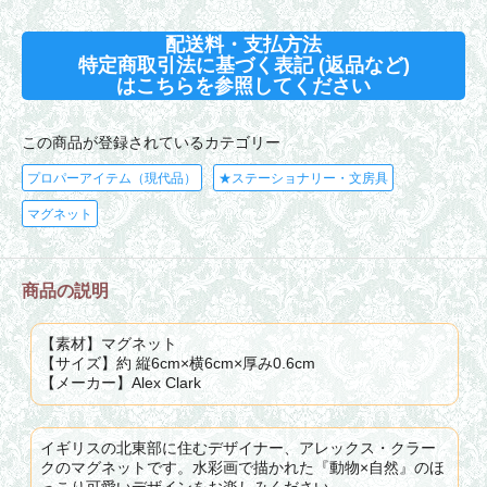
配送料・支払方法
特定商取引法に基づく表記 (返品など)
はこちらを参照してください
この商品が登録されているカテゴリー
プロパーアイテム（現代品）
★ステーショナリー・文房具
マグネット
商品の説明
【素材】マグネット
【サイズ】約 縦6cm×横6cm×厚み0.6cm
【メーカー】Alex Clark
イギリスの北東部に住むデザイナー、アレックス・クラー
クのマグネットです。水彩画で描かれた『動物×自然』のほ
っこり可愛いデザインをお楽しみください。