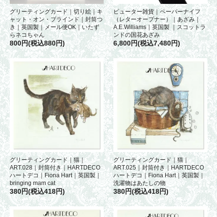
グリーティングカード｜切り絵｜キ
ピューター雑貨｜ペーパーナイフ
ャット・オン・ブラインド｜封筒つ
（レターオープナー）｜あざみ｜
き｜英国製｜メール便OK｜いたず
A.E.Williams｜英国製 ｜スコットラ
らネコちゃん
ンドの国花あざみ
800円(税込880円)
6,800円(税込7,480円)
グリーティングカード｜猫｜
グリーティングカード｜猫｜
ART.028｜封筒付き｜HARTDECO
ART.025｜封筒付き｜HARTDECO
ハートデコ｜Fiona Hart｜英国製｜
ハートデコ｜Fiona Hart｜英国製｜
bringing mam cat
洗濯物はあたしの物
380円(税込418円)
380円(税込418円)