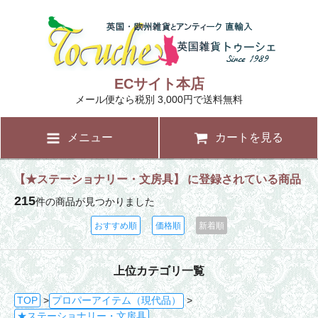
ECサイト本店
メール便なら税別 3,000円で送料無料
メニュー
カートを見る
【★ステーショナリー・文房具】 に登録されている商品
215
件の商品が見つかりました
おすすめ順
価格順
新着順
上位カテゴリ一覧
TOP
>
プロパーアイテム（現代品）
>
★ステーショナリー・文房具