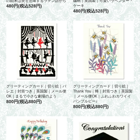
の由来は炎を意味するラテン語から
繍柄｜英国製｜可愛いラベンダー・
480円(税込528円)
ケーキ
480円(税込528円)
グリーティングカード｜切り絵｜バ
グリーティングカード｜切り絵｜
レエ｜封筒つき｜英国製｜メール便
Thank You｜蜂｜封筒つき｜英国製
OK｜まるで小さな劇場のよう
｜メール便OK｜ふわふわカワイイ
800円(税込880円)
バンブルビー♪
800円(税込880円)