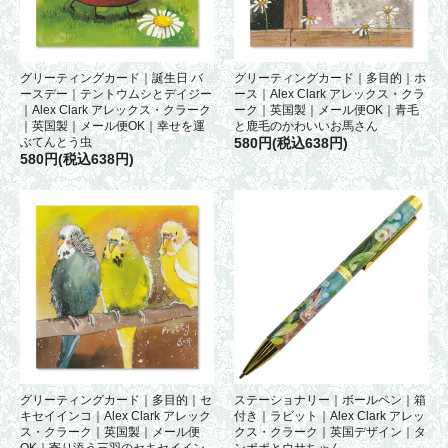
グリーティングカード｜誕生日 バ
グリーティングカード｜多目的｜ホ
ースデー｜テントウムシとデイジー
ース｜Alex Clark アレックス・クラ
｜Alex Clark アレックス・クラーク
ーク｜英国製｜メール便OK｜青毛
｜英国製｜メール便OK｜幸せを運
と鹿毛のかわいいお馬さん
ぶてんとう虫
580円(税込638円)
580円(税込638円)
グリーティングカード｜多目的｜セ
ステーショナリー｜ボールペン｜箱
キセイインコ｜Alex Clark アレック
付き｜ラビット｜Alex Clark アレッ
ス・クラーク｜英国製｜メール便
クス・クラーク｜英国デザイン｜タ
OK｜寄り添う三羽のセキセイイン
ンポポとウサちゃん