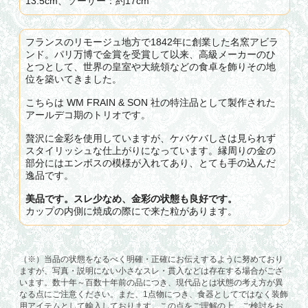
13.5cm、ソーサー：約17cm
フランスのリモージュ地方で1842年に創業した名窯アビラ
ンド。パリ万博で金賞を受賞して以来、高級メーカーのひ
とつとして、世界の皇室や大統領などの食卓を飾りその地
位を築いてきました。
こちらは WM FRAIN & SON 社の特注品として製作された
アールデコ期のトリオです。
贅沢に金彩を使用していますが、ケバケバしさは見られず
スタイリッシュな仕上がりになっています。縁周りの金の
部分にはエンボスの模様が入れてあり、とても手の込んだ
逸品です。
美品です。スレ少なめ、金彩の状態も良好です。
カップの内側に焼成の際にで来た粒があります。