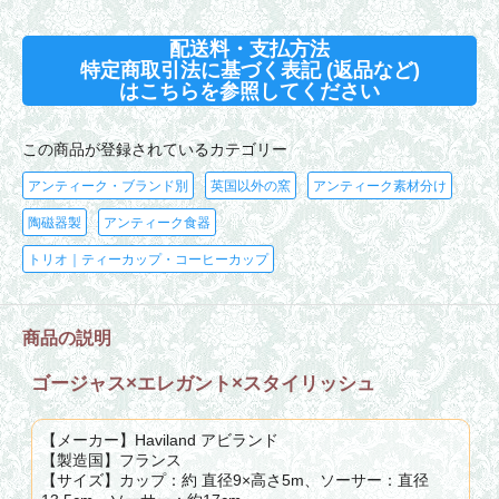
配送料・支払方法
特定商取引法に基づく表記 (返品など)
はこちらを参照してください
この商品が登録されているカテゴリー
アンティーク・ブランド別
英国以外の窯
アンティーク素材分け
陶磁器製
アンティーク食器
トリオ｜ティーカップ・コーヒーカップ
商品の説明
ゴージャス×エレガント×スタイリッシュ
【メーカー】Haviland アビランド
【製造国】フランス
【サイズ】カップ：約 直径9×高さ5m、ソーサー：直径