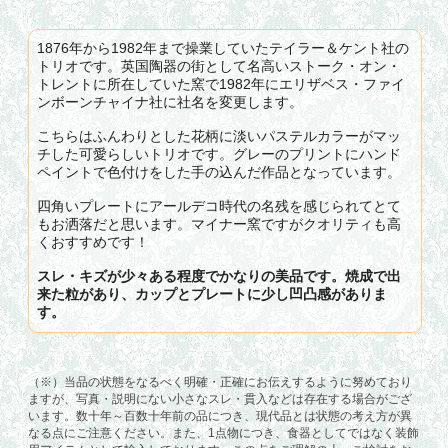
1876年から1982年まで操業していたテイラー＆ケント社の
トリオです。英国陶器の街として名高いストーク・オン・
トレントに所在していた窯で1982年にエリザベス・ファイ
ンボーンチャイナ社に社名を変更します。
こちらはふんわりとした花柄に淡いパステルカラーがマッ
チした可愛らしいトリオです。グレーのプリントにハンド
ペイントで色付けをした手の込んだ作品となっています。
四角いプレートにアールデコ時代の名残を感じられてとて
もお洒落だと思います。マイナー窯ですがクオリティも高
くおすすめです！
スレ・キズが少々ある程度でかなりの美品です。焼成で出
来た粒があり、カップとプレートに少し凹凸感がありま
す。