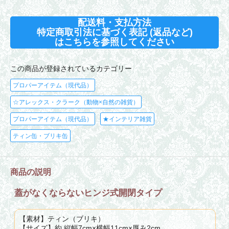
配送料・支払方法
特定商取引法に基づく表記 (返品など)
はこちらを参照してください
この商品が登録されているカテゴリー
プロパーアイテム（現代品）
☆アレックス・クラーク（動物×自然の雑貨）
プロパーアイテム（現代品）
★インテリア雑貨
ティン缶・ブリキ缶
商品の説明
蓋がなくならないヒンジ式開閉タイプ
【素材】ティン（ブリキ）
【サイズ】約 縦幅7cm×横幅11cm×厚み2cm