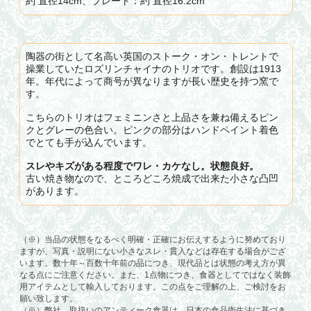
約 直径14cm、プレート：約 直径16.2cm
陶器の街として名高い英国のストーク・オン・トレントで
操業していたロズリンチャイナのトリオです。創設は1913
年。年代によって商号が異なりますが長い歴史を持つ窯で
す。
こちらのトリオはフェミニンさと上品さを兼ね備えるピン
クとグレーの色合い。ピンクの部分はハンドペイント着色
でとても手が込んでいます。
スレやキズがある程度でワレ・カケなし。状態良好。
古い焼き物なので、ところどころ焼成で出来た小さな凸凹
があります。