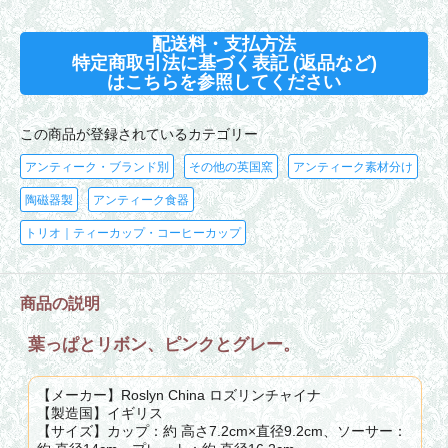
配送料・支払方法
特定商取引法に基づく表記 (返品など)
はこちらを参照してください
この商品が登録されているカテゴリー
アンティーク・ブランド別
その他の英国窯
アンティーク素材分け
陶磁器製
アンティーク食器
トリオ｜ティーカップ・コーヒーカップ
商品の説明
葉っぱとリボン、ピンクとグレー。
【メーカー】Roslyn China ロズリンチャイナ
【製造国】イギリス
【サイズ】カップ：約 高さ7.2cm×直径9.2cm、ソーサー：