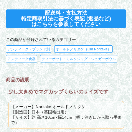
配送料・支払方法
特定商取引法に基づく表記 (返品など)
はこちらを参照してください
この商品が登録されているカテゴリー
アンティーク・ブランド別
オールドノリタケ（Old Noritake）
アンティーク食器
ティーポット・ミルクジャグ・シュガーボウル
商品の説明
少し大きめでマグカップくらいのサイズです
【メーカー】Noritake オールドノリタケ
【製造国】日本（英国輸出用）
【サイズ】約 高さ10cm×幅14cm（幅：注ぎ口から取っ手ま
で）