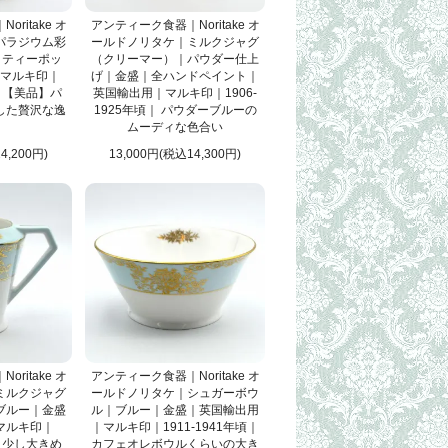
ritake オ
アンティーク食器｜Noritake オ
パラジウム彩
ールドノリタケ｜ミルクジャグ
 ティーポッ
（クリーマー）｜パウダー仕上
マルキ印｜
げ｜金盛｜全ハンドペイント｜
｜ 【美品】パ
英国輸出用｜マルキ印｜1906-
した贅沢な逸
1925年頃｜ パウダーブルーの
ムーディな色合い
4,200円)
13,000円(税込14,300円)
ritake オ
アンティーク食器｜Noritake オ
ミルクジャグ
ールドノリタケ｜シュガーボウ
ブルー｜金盛
ル｜ブルー｜金盛｜英国輸出用
マルキ印｜
｜マルキ印｜1911-1941年頃｜
｜ 少し大きめ
カフェオレボウルくらいの大き