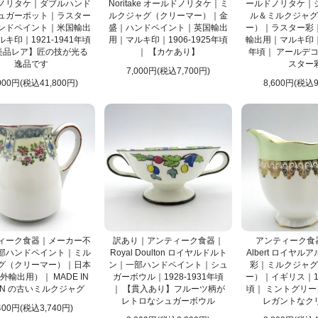
ノリタケ｜ダブルハンド
Noritake オールドノリタケ｜ミ
ールドノリタケ｜
ュガーポット｜ラスター
ルクジャグ（クリーマー）｜金
ル＆ミルクジャグ
ンドペイント｜米国輸出
盛｜ハンドペイント｜英国輸出
ー）｜ラスター彩
キ印｜1921-1941年頃
用｜マルキ印｜1906-1925年頃
輸出用｜マルキ印｜1
美品レア】匠の技が光る
｜ 【カケあり】
年頃｜ アールデコ
逸品です
スター
7,000円(税込7,700円)
000円(税込41,800円)
8,600円(税込9
ィーク食器｜メーカー不
訳あり｜アンティーク食器｜
アンティーク食器
部ハンドペイント｜ミル
Royal Doulton ロイヤルドルト
Albert ロイヤ
グ（クリーマー）｜日本
ン｜一部ハンドペイント｜シュ
彩｜ミルクジャグ
外輸出用）｜ MADE IN
ガーボウル｜1928-1931年頃
ー）｜イギリス｜19
AN の古いミルクジャグ
｜ 【貫入あり】フルーツ柄が
頃｜ ミントグリー
レトロなシュガーボウル
レガントなク
400円(税込3,740円)