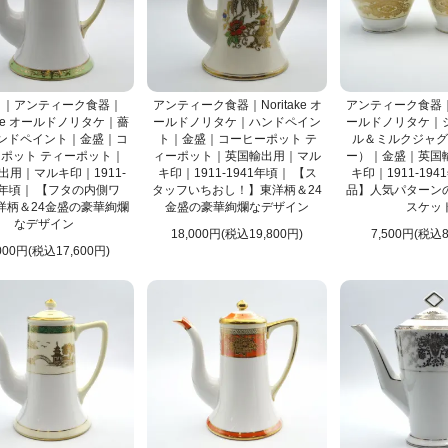
り｜アンティーク食器｜
アンティーク食器｜Noritake オ
アンティーク食器｜No
take オールドノリタケ｜薔
ールドノリタケ｜ハンドペイン
ールドノリタケ｜
ンドペイント｜金盛｜コ
ト｜金盛｜コーヒーポット テ
ル＆ミルクジャグ
ポット ティーポット｜
ィーポット｜英国輸出用｜マル
ー）｜金盛｜英国
出用｜マルキ印｜1911-
キ印｜1911-1941年頃｜ 【ス
キ印｜1911-194
1年頃｜ 【フタの内側ワ
タッフいちおし！】東洋柄＆24
品】人気パターン
洋柄＆24金盛の豪華絢爛
金盛の豪華絢爛なデザイン
スケッ
なデザイン
18,000円(税込19,800円)
7,500円(税込8
000円(税込17,600円)