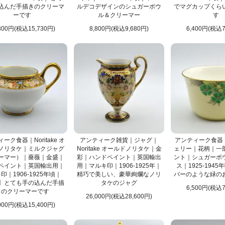
込んだ手描きのクリーマ
ルデコデザインのシュガーボウ
でマグカップくら
ーです
ル＆クリーマー
す
300円(税込15,730円)
8,800円(税込9,680円)
6,400円(税込7
ーク食器｜Noritake オ
アンティーク雑貨｜ジャグ｜
アンティーク食器｜S
ノリタケ｜ミルクジャグ
Noritake オールドノリタケ｜金
ェリー｜花柄｜一
ーマー）｜薔薇｜金盛｜
彩｜ハンドペイント｜英国輸出
ント｜シュガーボ
ペイント｜英国輸出用｜
用｜マルキ印｜1906-1925年｜
ス｜1925-1945
印｜1906-1925年頃｜
精巧で美しい、豪華絢爛なノリ
バーのような緑の
】とても手の込んだ手描
タケのジャグ
6,500円(税込7
きのクリーマーです
26,000円(税込28,600円)
000円(税込15,400円)