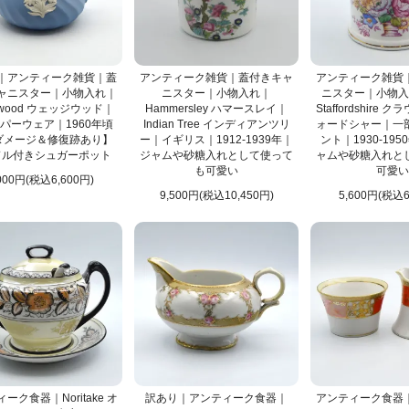
・メモリアルアクセサリー
カテゴリはココ！
ックス
・スツール・花台
カテゴリはココ！
｜アンティーク雑貨｜蓋
アンティーク雑貨｜蓋付きキャ
アンティーク雑貨
ャニスター｜小物入れ｜
ニスター｜小物入れ｜
ニスター｜小物入れ
ジンラックなど）
ーカップ・コーヒーカップ
gwood ウェッジウッド｜
Hammersley ハマースレイ｜
Staffordshire
・ミルクジャグ・シュガーボウル
パーウェア｜1960年頃
Indian Tree インディアンツリ
ォードシャー｜一
カテゴリはココ！
ダメージ＆修復跡あり】
ー｜イギリス｜1912-1939年｜
ント｜1930-195
など
カトラリー
れ
文具・ステーショナリー
ドル付きシュガーポット
ジャムや砂糖入れとして使って
ャムや砂糖入れと
も可愛い
可愛い
ス・ワイングラス
キッチン雑貨
000円(税込6,600円)
ド
バスケット
額絵
カテゴリはココ！
9,500円(税込10,450円)
5,600円(税込6
ム
ぬいぐるみ
ぬき
ピンクッション・針刺し
・クロスなど）
ーク食器｜Noritake オ
訳あり｜アンティーク食器｜
アンティーク食器｜No