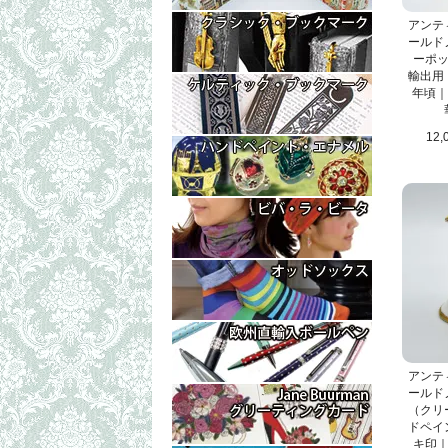
アンティ
ールド
ーポッ
輸出用｜
年頃｜
12,
アンティ
ールド
（クリ
ドペイ
キ印｜1