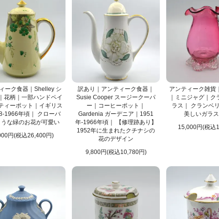
ーク食器｜Shelley シ
訳あり｜アンティーク食器｜
アンティーク雑貨
｜花柄｜一部ハンドペイ
Susie Cooper スージークーパ
｜ミニジャグ｜ク
ティーポット｜イギリス
ー｜コーヒーポット｜
ラス｜ クランベ
8-1966年頃｜ クローバ
Gardenia ガーデニア｜1951
美しいガラス
ような緑のお花が可愛い
年-1966年頃｜ 【修理跡あり】
15,000円(税込1
1952年に生まれたクチナシの
000円(税込26,400円)
花のデザイン
9,800円(税込10,780円)
カテゴリはココ！
）
ブローチ
ップ・ネックレス
カテゴリはココ！
スレット、ピアスなど）
ジュエリー