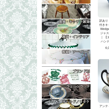
コレクタブル
もっと詳細な
テーブル・ボ
イス・チェア
もっと詳細な
訳あり
付きキ
ラック（マガ
トリオ・ティ
Wed
ティーポット
ジャス
もっと詳細な
｜ 【
プレート・皿
置物・小物入
ハン
シェリーグラ
6,
ランプシェイ
もっと詳細な
フォトフレー
シンブル・指
生地（レース
アンティ