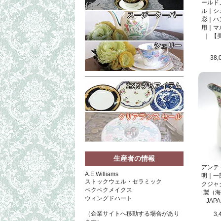
ールド
ル｜シ
彩｜ハ
用｜マル
｜ 【
38,
生産者の情報
アンテ
A.E.Williams
明｜一
ストックウェル・セラミック
クジャ
ベクベクメイクス
製（海
ウィングドハート
JAP
（企業サイトへ移動する場合があり
3,