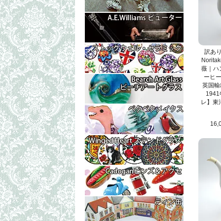
訳あ
Nori
薇｜ハ
ーヒー
英国輸
194
レ】東
16,