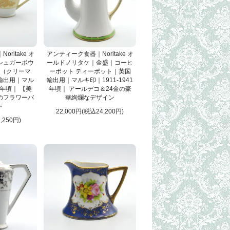
ritake オ
アンティーク食器｜Noritake オ
シュガーボウ
ールドノリタケ｜金盛｜コーヒ
（クリーマ
ーポット ティーポット｜英国
輸出用｜マル
輸出用｜マルキ印｜1911-1941
1年頃｜ 【美
年頃｜ アールデコ＆24金の豪
のフラワーバ
華絢爛なデザイン
ト
22,000円(税込24,200円)
,250円)