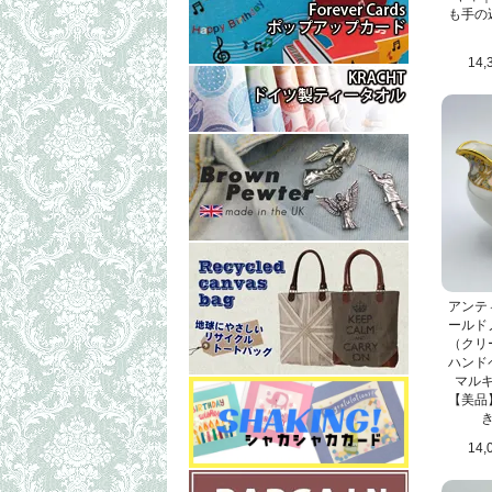
も手の
14,
アンティ
ールド
（クリ
ハンド
マルキ
【美品
14,