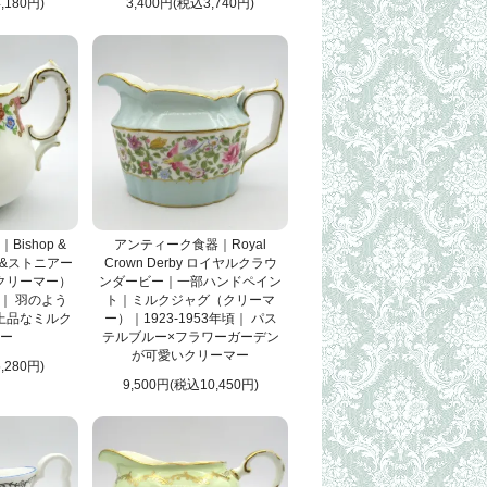
,180円)
3,400円(税込3,740円)
ishop &
アンティーク食器｜Royal
ップ&ストニアー
Crown Derby ロイヤルクラウ
クリーマー）
ンダービー｜一部ハンドペイン
頃｜ 羽のよう
ト｜ミルクジャグ（クリーマ
上品なミルク
ー）｜1923-1953年頃｜ パス
ー
テルブルー×フラワーガーデン
が可愛いクリーマー
,280円)
9,500円(税込10,450円)