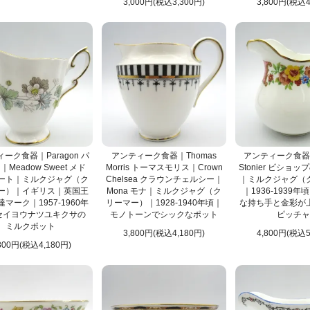
3,000円(税込3,300円)
3,800円(税込4
ーク食器｜Paragon パ
アンティーク食器｜Thomas
アンティーク食器｜B
Meadow Sweet メド
Morris トーマスモリス｜Crown
Stonier ビショ
ート｜ミルクジャグ（ク
Chelsea クラウンチェルシー｜
｜ミルクジャグ（
ー）｜イギリス｜英国王
Mona モナ｜ミルクジャグ（ク
｜1936-1939年
マーク｜1957-1960年
リーマー）｜1928-1940年頃｜
な持ち手と金彩が
セイヨウナツユキクサの
モノトーンでシックなポット
ピッチャ
ミルクポット
3,800円(税込4,180円)
4,800円(税込5
800円(税込4,180円)