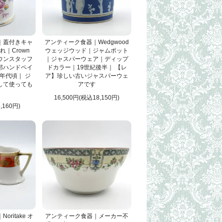
｜蓋付きキャ
アンティーク食器｜Wedgwood
｜Crown
ウェッジウッド｜ジャムポット
 クラウンスタッフ
｜ジャスパーウェア｜ディップ
部ハンドペイ
ドカラー｜19世紀後半｜ 【レ
0年代頃｜ ジ
ア】珍しい古いジャスパーウェ
して使っても
アです
16,500円(税込18,150円)
,160円)
ritake オ
アンティーク食器｜メーカー不