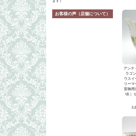
ます）
お客様の声（店舗について）
アンティ
ラゴン｜
ウスイ
リーマ
室御用達
頃｜ 
3,