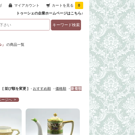
ガ
マイアカウント
カートを見る
0
トゥーシェの企業ホームページはこちら♪
ル」
の商品一覧
[ 並び順を変更 ]
-
おすすめ順
-
価格順
-
新着順
ージへ >