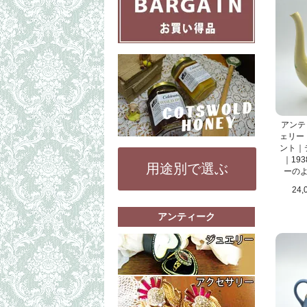
アンティ
ェリー
ント｜
｜193
用途別で選ぶ
ーの
24,
アンティーク
もっと詳細な
リング（指輪
ペンダントト
もっと詳細な
その他（ブレ
コスチューム