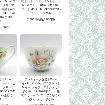
シュガーボウ
明｜一部ハンドペイント｜シュ
（クリーマ
ガーボウル｜日本製（海外輸出
｜金盛｜英国
用）｜ MADE IN JAPAN の古い
911-1941
シュガーボウル
×金盛り×ラ
2,800円(税込3,080円)
彩
,460円)
｜Royal
アンティーク食器｜Royal
ルアルバート｜金
grafton ロイヤルグラフトン｜
（クリーマ
Mayfair メイフェア｜シュガー
60-1970年
ボウル｜ 1950-70年頃｜ 一輪
ン×金彩のエ
のクリームメイフェアが咲く可
リーマー
愛いシュガーボウル