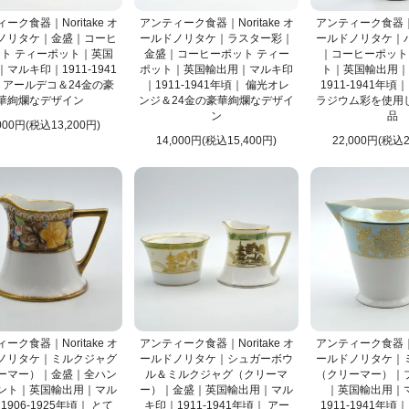
ーク食器｜Noritake オ
アンティーク食器｜Noritake オ
アンティーク食器｜No
ノリタケ｜金盛｜コーヒ
ールドノリタケ｜ラスター彩｜
ールドノリタケ｜
ト ティーポット｜英国
金盛｜コーヒーポット ティー
｜コーヒーポット
マルキ印｜1911-1941
ポット｜英国輸出用｜マルキ印
ト｜英国輸出用｜
 アールデコ＆24金の豪
｜1911-1941年頃｜ 偏光オレ
1911-1941年頃
華絢爛なデザイン
ンジ＆24金の豪華絢爛なデザイ
ラジウム彩を使用
ン
品
000円(税込13,200円)
14,000円(税込15,400円)
22,000円(税込2
ーク食器｜Noritake オ
アンティーク食器｜Noritake オ
アンティーク食器｜No
ノリタケ｜ミルクジャグ
ールドノリタケ｜シュガーボウ
ールドノリタケ｜
ーマー）｜金盛｜全ハン
ル＆ミルクジャグ（クリーマ
（クリーマー）｜
ント｜英国輸出用｜マル
ー）｜金盛｜英国輸出用｜マル
｜英国輸出用｜
906-1925年頃｜ とて
キ印｜1911-1941年頃｜ アー
1911-1941年頃