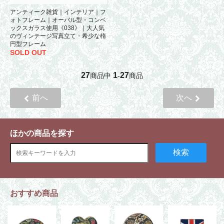
アンティーク雑貨｜インテリア｜フ
ォトフレーム｜オーバル型・コンベ
ックスガラス使用《038》｜大人気
のヴィンテージ写真立て・希少な楕
円型フレーム
SOLD OUT
27
1
27
商品中
-
商品
前へ
次へ
ほかの商品を探す
検索
おすすめ商品