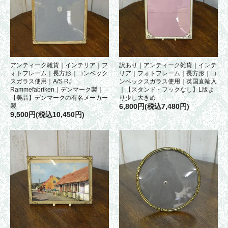
アンティーク雑貨｜インテリア｜フ
訳あり｜アンティーク雑貨｜インテ
ォトフレーム｜長方形｜コンベック
リア｜フォトフレーム｜長方形｜コ
スガラス使用｜A/S RJ
ンベックスガラス使用｜英国直輸入
Rammefabriken｜デンマーク製｜
｜【スタンド・フックなし】L版よ
【美品】デンマークの有名メーカー
り少し大きめ
製
6,800円(税込7,480円)
9,500円(税込10,450円)