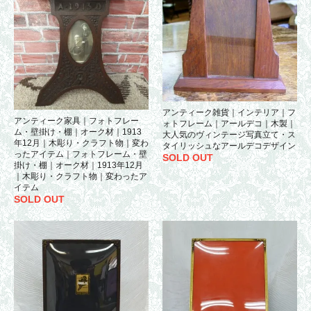
アンティーク雑貨｜インテリア｜フ
アンティーク家具｜フォトフレー
ォトフレーム｜アールデコ｜木製｜
ム・壁掛け・棚｜オーク材｜1913
大人気のヴィンテージ写真立て・ス
年12月｜木彫り・クラフト物｜変わ
タイリッシュなアールデコデザイン
ったアイテム｜フォトフレーム・壁
SOLD OUT
掛け・棚｜オーク材｜1913年12月
｜木彫り・クラフト物｜変わったア
イテム
SOLD OUT