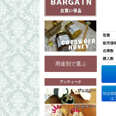
型番
販売価
在庫数
購入数
用途別で選ぶ
アンティーク
もっと詳細な
特定商
リング（指輪
は
ペンダントト
もっと詳細な
その他（ブレ
コスチューム