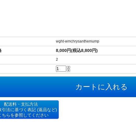
wght-wmchrysanthemump
格
8,000円(税込8,800円)
2
カテゴリはココ！
配送料・支払方法
取引法に基づく表記 (返品など)
）
ブローチ
こちらを参照してください
ップ・ネックレス
カテゴリはココ！
スレット、ピアスなど）
ジュエリー