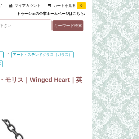
ガ
マイアカウント
カートを見る
0
トゥーシェの企業ホームページはこちら♪
>
）
アート・ステンドグラス（ガラス）
ス
ス｜Winged Heart｜英