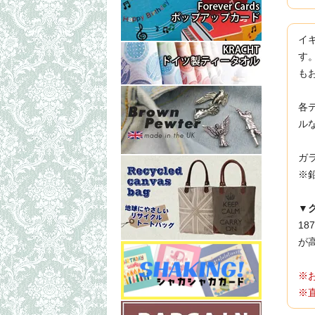
イ
す
も
各
ル
ガ
※
▼
1
が
※
※