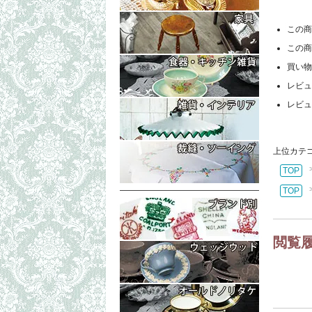
コレクタブル
もっと詳細な
この商
テーブル・ボ
この商
イス・チェア
もっと詳細な
買い物
ラック（マガ
トリオ・ティ
レビュ
ティーポット
もっと詳細な
レビュ
プレート・皿
置物・小物入
シェリーグラ
ランプシェイ
もっと詳細な
上位カテ
フォトフレー
シンブル・指
TOP
生地（レース
TOP
閲覧