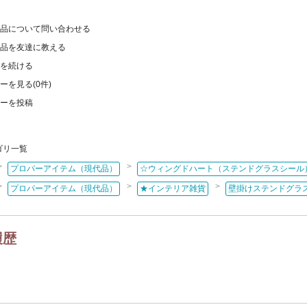
・メモリアルアクセサリー
カテゴリはココ！
品について問い合わせる
ックス
品を友達に教える
・スツール・花台
カテゴリはココ！
を続ける
ジンラックなど）
ーカップ・コーヒーカップ
ーを見る(0件)
・ミルクジャグ・シュガーボウル
カテゴリはココ！
ーを投稿
など
カトラリー
れ
文具・ステーショナリー
ス・ワイングラス
キッチン雑貨
ド
バスケット
額絵
カテゴリはココ！
ゴリ一覧
ム
ぬいぐるみ
ぬき
ピンクッション・針刺し
>
>
プロパーアイテム（現代品）
☆ウィングドハート（ステンドグラスシール
・クロスなど）
>
>
>
プロパーアイテム（現代品）
★インテリア雑貨
壁掛けステンドグラ
履歴