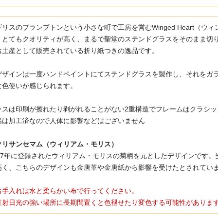
ギリスのブランプトンという小さな町で工房を営むWinged Heart（
。とてもクオリティが高く、まるで聖堂のステンドグラスをそのまま切
お土産として販売されている折り紙つきの逸品です。
デザインは一度ハンドペイントにてステンドグラスを製作し、それをガ
な色使いが感じられます。
ラスは印刷が擦れたり剥がれることがない2重構造でフレームはクラシッ
鉛は加工済なので人体に影響などはございません
クリサンセマム（ウィリアム・モリス）
877年に登録されたウィリアム・モリスの菊柄を元としたデザインです
高く、こちらのデザインも金唐革や金唐紙から影響を受けたとされてい
お手入れは水と柔らかい布で行ってください。
直射日光の強い場所に長期間置くと色褪せたり変色する可能性がありま