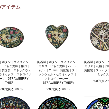
めアイテム
｜ボタン｜ウィリアム・
陶器製｜ボタン｜ウィリアム・
陶器製｜ボタン｜
ス｜いちご泥棒｜楕円｜
モリス｜いちご泥棒｜ハート
モリス｜花柄｜円形
m｜英国製｜ストックウェ
（小）｜23mm｜英国製｜スト
英国製｜ストック
ラミックス｜ストロベリ
ックウェル・セラミックス ｜
ミックス
ーフ（STRAWBERRY
ストロベリーシーフ
600円(税込6
THIEF）
（STRAWBERRY THIEF）
600円(税込660円)
600円(税込660円)