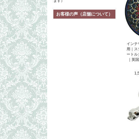
ます）
お客様の声（店舗について）
インテ
用｜ス
ートル
｜英国
1,