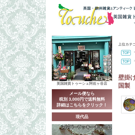
上位カテ
TOP
TOP
壁掛け
英国雑貨トゥーシェ阿佐ヶ谷店
国製
メール便なら
税別 3,000円で送料無料
詳細はこちらをクリック！
現代品