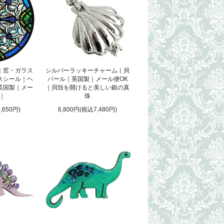
｜窓・ガラス
シルバーラッキーチャーム｜貝
スシール｜ヘ
パール｜英国製｜メール便OK
英国製｜メー
｜貝殻を開けると美しい銀の真
 ｜
珠
,650円)
6,800円(税込7,480円)