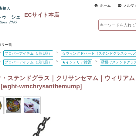
ホーム
メルマ
ECサイト本店
ゴリ一覧
>
>
プロパーアイテム（現代品）
☆ウィングドハート（ステンドグラスシール
>
>
>
プロパーアイテム（現代品）
★インテリア雑貨
壁掛けステンドグラ
・ステンドグラス｜クリサンセマム｜ウィリアム・モリ
[
wght-wmchrysanthemump
]