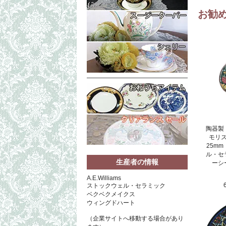
お勧
陶器製
モリ
25m
ル・セ
生産者の情報
ーシ
A.E.Williams
ストックウェル・セラミック
ベクベクメイクス
ウィングドハート
（企業サイトへ移動する場合があり