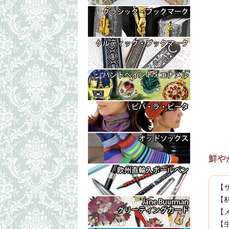
鮮や
【サ
【
【メ
【