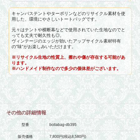
キャンバステントやターポリンなどのリサイクル素材を使
用した、環境にやさしいトートバッグです。
元々はテントや横断幕などで使用されていた生地なのでと
っても丈夫で耐久性も◎。
ヴィンテージのエッジが効いたアップサイクル素材特有
の"味"がお楽しみいただけます。
※リサイクル生地の性質上、擦れや傷が存在する可能があ
ります。
※ハンドメイド制作なので多少の個体差がございます。
その他の詳細情報
型番
bollabag-db395
販売価格
7,800円(税込8,580円)