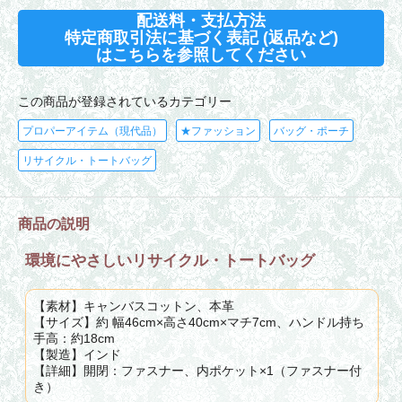
配送料・支払方法
特定商取引法に基づく表記 (返品など)
はこちらを参照してください
この商品が登録されているカテゴリー
プロパーアイテム（現代品）
★ファッション
バッグ・ポーチ
リサイクル・トートバッグ
商品の説明
環境にやさしいリサイクル・トートバッグ
【素材】キャンバスコットン、本革
【サイズ】約 幅46cm×高さ40cm×マチ7cm、ハンドル持ち
手高：約18cm
【製造】インド
【詳細】開閉：ファスナー、内ポケット×1（ファスナー付
き）