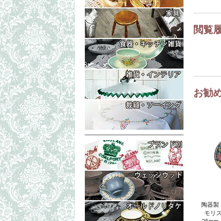
コレクタブル
もっと詳細な
テーブル・ボ
閲覧
イス・チェア
もっと詳細な
ラック（マガ
トリオ・ティ
ティーポット
もっと詳細な
プレート・皿
置物・小物入
お勧
シェリーグラ
ランプシェイ
もっと詳細な
フォトフレー
シンブル・指
生地（レース
陶器製
モリ