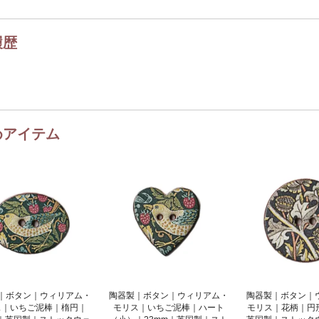
・メモリアルアクセサリー
カテゴリはココ！
ックス
履歴
・スツール・花台
カテゴリはココ！
ジンラックなど）
ーカップ・コーヒーカップ
・ミルクジャグ・シュガーボウル
カテゴリはココ！
など
カトラリー
れ
文具・ステーショナリー
めアイテム
ス・ワイングラス
キッチン雑貨
ド
バスケット
額絵
カテゴリはココ！
ム
ぬいぐるみ
ぬき
ピンクッション・針刺し
・クロスなど）
｜ボタン｜ウィリアム・
陶器製｜ボタン｜ウィリアム・
陶器製｜ボタン｜
ス｜いちご泥棒｜楕円｜
モリス｜いちご泥棒｜ハート
モリス｜花柄｜円形