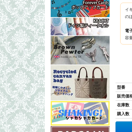
イ
の
電
容
型番
販売価
在庫数
購入数