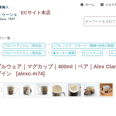
ホーム
メルマ
ECサイト本店
ゴリ一覧
>
>
プロパーアイテム（現代品）
☆アレックス・クラーク（動物×自然の雑貨
>
>
>
>
プロパーアイテム（現代品）
★キッチン雑貨
ティーグッズ
カ
ルウェア｜マグカップ｜400ml｜ベア｜Alex Cl
ザイン
[
alexc-m74
]