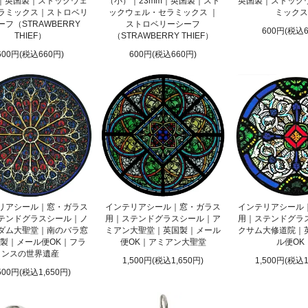
m｜英国製｜ストックウェ
（小）｜23mm｜英国製｜スト
英国製｜ストック
ラミックス｜ストロベリ
ックウェル・セラミックス ｜
ミックス
ーフ（STRAWBERRY
ストロベリーシーフ
600円(税込6
THIEF）
（STRAWBERRY THIEF）
600円(税込660円)
600円(税込660円)
リアシール｜窓・ガラス
インテリアシール｜窓・ガラス
インテリアシール
テンドグラスシール｜ノ
用｜ステンドグラスシール｜ア
用｜ステンドグラ
ダム大聖堂｜南のバラ窓
ミアン大聖堂｜英国製｜メール
クサム大修道院｜
製｜メール便OK｜フラ
便OK｜アミアン大聖堂
ル便OK
ンスの世界遺産
1,500円(税込1,650円)
1,500円(税込1
500円(税込1,650円)