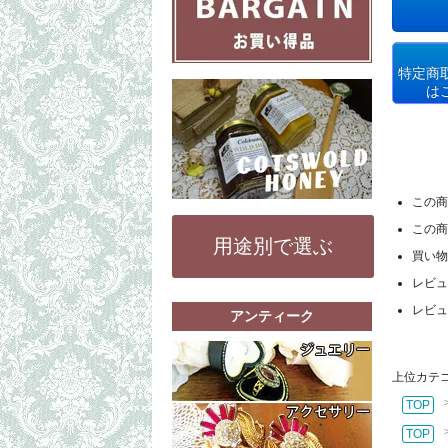
特定商
は
この商
この商
用途別で選ぶ
買い物
レビュ
レビュ
アンティーク
もっと詳細な
リング（指輪
上位カテ
ペンダントト
もっと詳細な
TOP
その他（ブレ
コスチューム
TOP