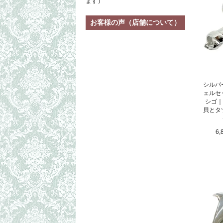
ます）
お客様の声（店舗について）
シルバ
ェルセ
シゴ｜
貝とタ
6,