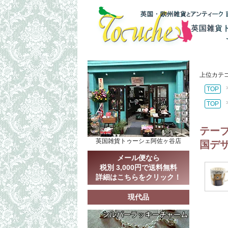
上位カテ
TOP
TOP
テーブ
英国雑貨トゥーシェ阿佐ヶ谷店
国デ
メール便なら
税別 3,000円で送料無料
詳細はこちらをクリック！
現代品