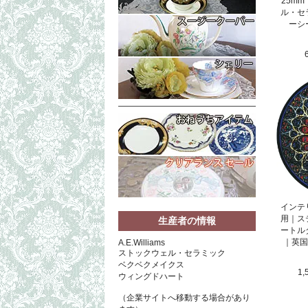
25m
ル・セ
ーシ
インテ
用｜ス
生産者の情報
ートル
｜英国
A.E.Williams
ストックウェル・セラミック
ベクベクメイクス
1,
ウィングドハート
（企業サイトへ移動する場合があり