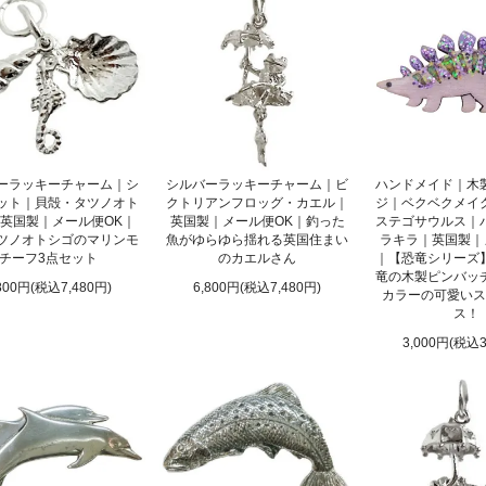
ーラッキーチャーム｜シ
シルバーラッキーチャーム｜ビ
ハンドメイド｜木
ット｜貝殻・タツノオト
クトリアンフロッグ・カエル｜
ジ｜ベクベクメイ
英国製｜メール便OK｜
英国製｜メール便OK｜釣った
ステゴサウルス｜
ツノオトシゴのマリンモ
魚がゆらゆら揺れる英国住まい
ラキラ｜英国製｜
チーフ3点セット
のカエルさん
｜【恐竜シリーズ
竜の木製ピンバッ
800円(税込7,480円)
6,800円(税込7,480円)
カラーの可愛いス
ス！
3,000円(税込3