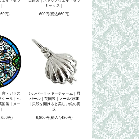
ウェル・セラ
英国製｜ストックウェル・セラ
｜
ミックス｜
60円)
600円(税込660円)
｜窓・ガラス
シルバーラッキーチャーム｜貝
スシール｜ヘ
パール｜英国製｜メール便OK
英国製｜メー
｜貝殻を開けると美しい銀の真
 ｜
珠
,650円)
6,800円(税込7,480円)