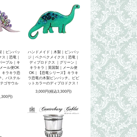
製｜ピンバッ
ハンドメイド｜木製｜ピンバッ
クス｜恐竜｜
ジ｜ベクベクメイクス｜恐竜｜
パープル｜キ
ディプロドクス ｜グリーン｜
メール便OK
キラキラ｜英国製｜メール便
】キラキラ恐
OK｜【恐竜シリーズ】キラキ
チ。パステル
ラ恐竜の木製ピンバッチ。ビビ
テゴサウル
ットカラーのディプロドクス！
3,000円(税込3,300円)
,300円)