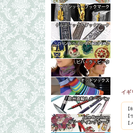
イギ
【
【サ
【メ