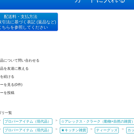
配送料・支払方法
取引法に基づく表記 (返品など)
こちらを参照してください
品について問い合わせる
品を友達に教える
を続ける
ーを見る(0件)
ーを投稿
カテゴリはココ！
）
ブローチ
ゴリ一覧
ップ・ネックレス
カテゴリはココ！
>
>
プロパーアイテム（現代品）
☆アレックス・クラーク（動物×自然の雑貨
スレット、ピアスなど）
ジュエリー
>
>
>
>
プロパーアイテム（現代品）
★キッチン雑貨
ティーグッズ
カ