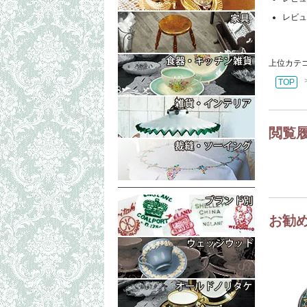
コレクタブル
もっと詳細な
レビュ
テーブル・ボ
イス・チェア
もっと詳細な
上位カテ
ラック（マガ
トリオ・ティ
TOP
ティーポット
もっと詳細な
プレート・皿
置物・小物入
閲覧
シェリーグラ
ランプシェイ
もっと詳細な
フォトフレー
シンブル・指
生地（レース
お勧