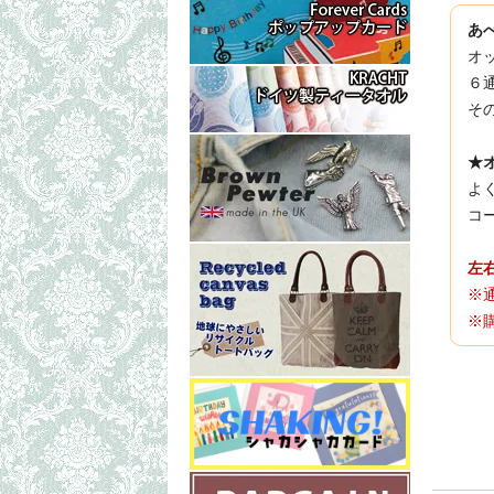
あ
オ
６
そ
★
よ
コ
左
※
※