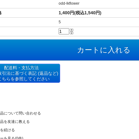
odd-lkflower
格
1,400円(税込1,540円)
5
配送料・支払方法
取引法に基づく表記 (返品など)
こちらを参照してください
カテゴリはココ！
品について問い合わせる
）
ブローチ
品を友達に教える
ップ・ネックレス
カテゴリはココ！
を続ける
スレット、ピアスなど）
ジュエリー
ーを見る(0件)