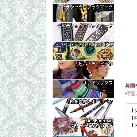
英国
柄違
【サ
【
【メ