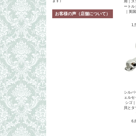
ます）
用｜ス
ートル
｜英国
お客様の声（店舗について）
1,
シルバ
ェルセ
シゴ｜
貝とタ
6,