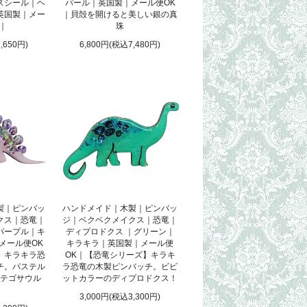
スシール｜ヘ
パール｜英国製｜メール便OK
英国製｜メー
｜貝殻を開けると美しい銀の真
 ｜
珠
,650円)
6,800円(税込7,480円)
製｜ピンバッ
ハンドメイド｜木製｜ピンバッ
クス｜恐竜｜
ジ｜ベクベクメイクス｜恐竜｜
パープル｜キ
ディプロドクス ｜グリーン｜
メール便OK
キラキラ｜英国製｜メール便
】キラキラ恐
OK｜【恐竜シリーズ】キラキ
チ。パステル
ラ恐竜の木製ピンバッチ。ビビ
テゴサウル
ットカラーのディプロドクス！
3,000円(税込3,300円)