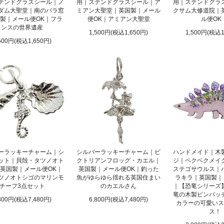
テンドグラスシール｜ノ
用｜ステンドグラスシール｜ア
用｜ステンドグラ
ダム大聖堂｜南のバラ窓
ミアン大聖堂｜英国製｜メール
クサム大修道院｜
製｜メール便OK｜フラ
便OK｜アミアン大聖堂
ル便OK
ンスの世界遺産
1,500円(税込1,650円)
1,500円(税込1
500円(税込1,650円)
ーラッキーチャーム｜シ
シルバーラッキーチャーム｜ビ
ハンドメイド｜木
ット｜貝殻・タツノオト
クトリアンフロッグ・カエル｜
ジ｜ベクベクメイ
英国製｜メール便OK｜
英国製｜メール便OK｜釣った
ステゴサウルス｜
ツノオトシゴのマリンモ
魚がゆらゆら揺れる英国住まい
ラキラ｜英国製｜
チーフ3点セット
のカエルさん
｜【恐竜シリーズ
竜の木製ピンバッ
800円(税込7,480円)
6,800円(税込7,480円)
カラーの可愛いス
ス！