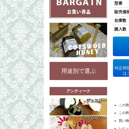
型番
販売価
在庫数
購入数
特定商
用途別で選ぶ
は
アンティーク
もっと詳細な
この商
リング（指輪
この商
ペンダントト
もっと詳細な
買い物
その他（ブレ
コスチューム
レビュ