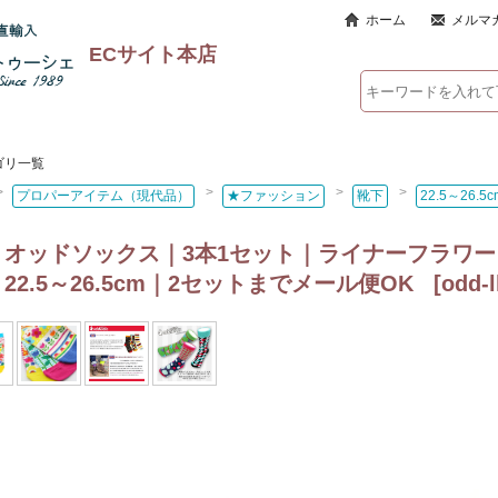
ホーム
メルマ
ECサイト本店
ゴリ一覧
>
>
>
>
プロパーアイテム（現代品）
★ファッション
靴下
22.5～26.5c
｜オッドソックス｜3本1セット｜ライナーフラワ
22.5～26.5cm｜2セットまでメール便OK
[
odd-l