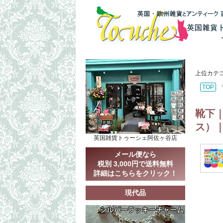
上位カテ
TOP
靴下
ス）｜
英国雑貨トゥーシェ阿佐ヶ谷店
メール便なら
税別 3,000円で送料無料
詳細はこちらをクリック！
現代品