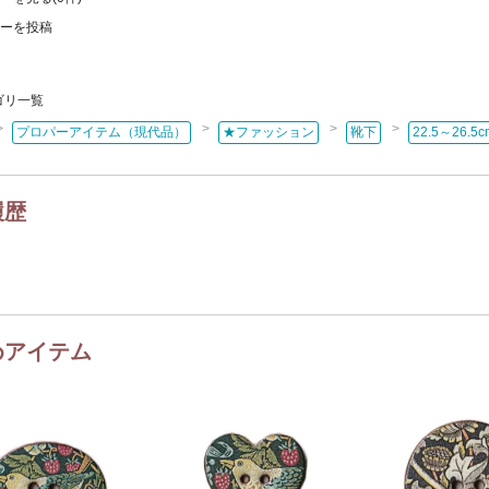
・メモリアルアクセサリー
カテゴリはココ！
ーを投稿
ックス
・スツール・花台
カテゴリはココ！
ゴリ一覧
ジンラックなど）
ーカップ・コーヒーカップ
>
>
>
>
プロパーアイテム（現代品）
★ファッション
靴下
22.5～26.5c
・ミルクジャグ・シュガーボウル
カテゴリはココ！
など
カトラリー
れ
文具・ステーショナリー
履歴
ス・ワイングラス
キッチン雑貨
ド
バスケット
額絵
カテゴリはココ！
ム
ぬいぐるみ
ぬき
ピンクッション・針刺し
・クロスなど）
めアイテム