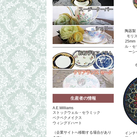
陶器製
モリ
25m
ル・セ
ーシ
生産者の情報
A.E.Williams
ストックウェル・セラミック
ベクベクメイクス
ウィングドハート
（企業サイトへ移動する場合があり
インテ