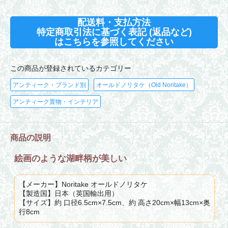
配送料・支払方法
特定商取引法に基づく表記 (返品など)
はこちらを参照してください
この商品が登録されているカテゴリー
アンティーク・ブランド別
オールドノリタケ（Old Noritake）
アンティーク置物・インテリア
商品の説明
絵画のような湖畔柄が美しい
【メーカー】Noritake オールドノリタケ
【製造国】日本（英国輸出用）
【サイズ】約 口径6.5cm×7.5cm、約 高さ20cm×幅13cm×奥
行8cm