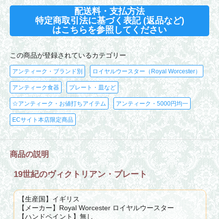
配送料・支払方法
特定商取引法に基づく表記 (返品など)
はこちらを参照してください
この商品が登録されているカテゴリー
アンティーク・ブランド別
ロイヤルウースター（Royal Worcester）
アンティーク食器
プレート・皿など
☆アンティーク・お値打ちアイテム
アンティーク・5000円均一
ECサイト本店限定商品
商品の説明
19世紀のヴィクトリアン・プレート
【生産国】イギリス
【メーカー】Royal Worcester ロイヤルウースター
【ハンドペイント】無し