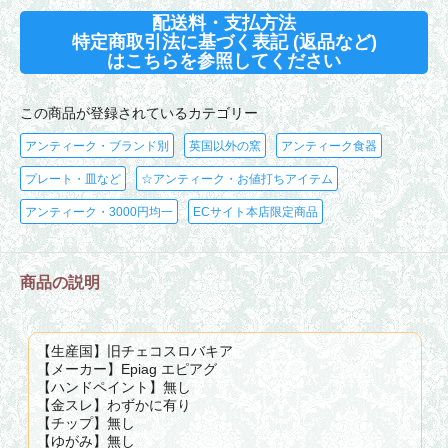
配送料・支払方法
特定商取引法に基づく表記 (返品など)
はこちらを参照してください
この商品が登録されているカテゴリー
アンティーク・ブランド別
英国以外の窯
アンティーク食器
プレート・皿など
☆アンティーク・お値打ちアイテム
アンティーク・3000円均一
ECサイト本店限定商品
商品の説明
【生産国】旧チェコスロバキア
【メーカー】Epiag エピアグ
【ハンドペイント】無し
【金スレ】わずかに有り
【チップ】無し
【ゆがみ】無し