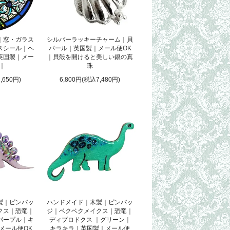
｜窓・ガラス
シルバーラッキーチャーム｜貝
スシール｜ヘ
パール｜英国製｜メール便OK
英国製｜メー
｜貝殻を開けると美しい銀の真
 ｜
珠
,650円)
6,800円(税込7,480円)
製｜ピンバッ
ハンドメイド｜木製｜ピンバッ
クス｜恐竜｜
ジ｜ベクベクメイクス｜恐竜｜
パープル｜キ
ディプロドクス ｜グリーン｜
メール便OK
キラキラ｜英国製｜メール便