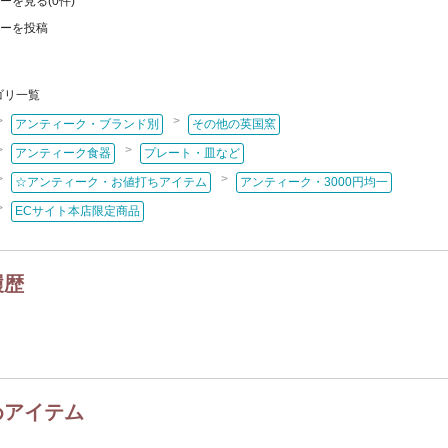
ーを見る(0件)
・メモリアルアクセサリー
カテゴリはココ！
ーを投稿
ックス
・スツール・花台
カテゴリはココ！
ゴリ一覧
ジンラックなど）
ーカップ・コーヒーカップ
>
>
アンティーク・ブランド別
その他の英国窯
・ミルクジャグ・シュガーボウル
カテゴリはココ！
>
>
アンティーク食器
プレート・皿など
など
カトラリー
れ
文具・ステーショナリー
>
>
☆アンティーク・お値打ちアイテム
アンティーク・3000円均一
ス・ワイングラス
キッチン雑貨
ド
バスケット
額絵
カテゴリはココ！
>
ECサイト本店限定商品
ム
ぬいぐるみ
ぬき
ピンクッション・針刺し
・クロスなど）
履歴
めアイテム