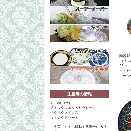
陶器製
モリ
25m
ル・セ
ーシ
生産者の情報
A.E.Williams
ストックウェル・セラミック
ベクベクメイクス
ウィングドハート
（企業サイトへ移動する場合があり