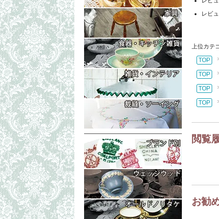
レビュ
コレクタブル
もっと詳細な
レビュ
テーブル・ボ
イス・チェア
もっと詳細な
上位カテ
ラック（マガ
トリオ・ティ
TOP
ティーポット
もっと詳細な
TOP
プレート・皿
置物・小物入
TOP
シェリーグラ
ランプシェイ
もっと詳細な
TOP
フォトフレー
シンブル・指
生地（レース
閲覧
お勧