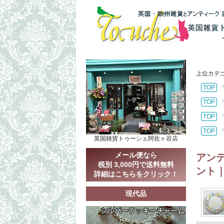
上位カテ
TOP
TOP
TOP
TOP
英国雑貨トゥーシェ阿佐ヶ谷店
メール便なら
アンテ
税別 3,000円で送料無料
ント｜
詳細はこちらをクリック！
現代品