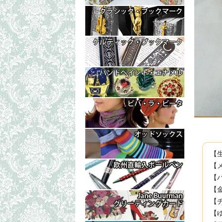
【
【メ
【
【
【
【