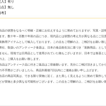
貫入】有り
黒点】無し
備考】