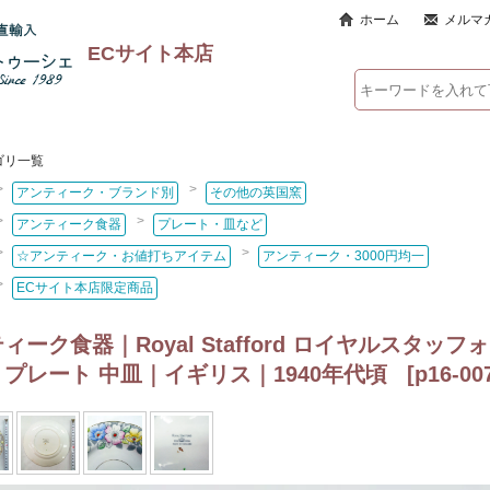
ホーム
メルマ
ECサイト本店
ゴリ一覧
>
>
アンティーク・ブランド別
その他の英国窯
>
>
アンティーク食器
プレート・皿など
>
>
☆アンティーク・お値打ちアイテム
アンティーク・3000円均一
>
ECサイト本店限定商品
ィーク食器｜Royal Stafford ロイヤルスタ
プレート 中皿｜イギリス｜1940年代頃
[
p16-00