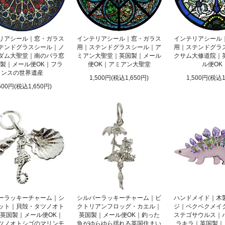
リアシール｜窓・ガラス
インテリアシール｜窓・ガラス
インテリアシール
テンドグラスシール｜ノ
用｜ステンドグラスシール｜ア
用｜ステンドグラ
ダム大聖堂｜南のバラ窓
ミアン大聖堂｜英国製｜メール
クサム大修道院｜
製｜メール便OK｜フラ
便OK｜アミアン大聖堂
ル便OK
ンスの世界遺産
1,500円(税込1,650円)
1,500円(税込1
500円(税込1,650円)
ーラッキーチャーム｜シ
シルバーラッキーチャーム｜ビ
ハンドメイド｜木
ット｜貝殻・タツノオト
クトリアンフロッグ・カエル｜
ジ｜ベクベクメイ
英国製｜メール便OK｜
英国製｜メール便OK｜釣った
ステゴサウルス｜
ツノオトシゴのマリンモ
魚がゆらゆら揺れる英国住まい
ラキラ｜英国製｜