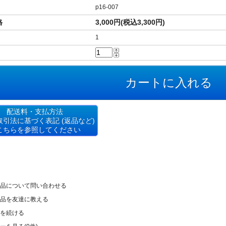
p16-007
格
3,000円(税込3,300円)
1
配送料・支払方法
取引法に基づく表記 (返品など)
こちらを参照してください
カテゴリはココ！
品について問い合わせる
）
ブローチ
品を友達に教える
ップ・ネックレス
カテゴリはココ！
を続ける
スレット、ピアスなど）
ジュエリー