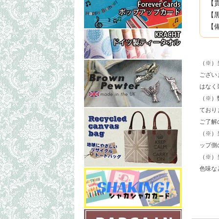
【
【
【