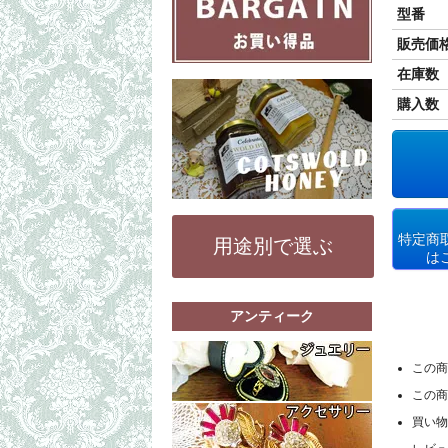
型番
販売価
在庫数
購入数
特定商
用途別で選ぶ
は
アンティーク
もっと詳細な
この商
リング（指輪
この商
ペンダントト
もっと詳細な
買い物
その他（ブレ
コスチューム