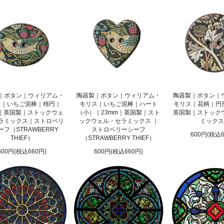
｜ボタン｜ウィリアム・
陶器製｜ボタン｜ウィリアム・
陶器製｜ボタン｜
ス｜いちご泥棒｜楕円｜
モリス｜いちご泥棒｜ハート
モリス｜花柄｜円形
m｜英国製｜ストックウェ
（小）｜23mm｜英国製｜スト
英国製｜ストック
ラミックス｜ストロベリ
ックウェル・セラミックス ｜
ミックス
ーフ（STRAWBERRY
ストロベリーシーフ
600円(税込6
THIEF）
（STRAWBERRY THIEF）
600円(税込660円)
600円(税込660円)