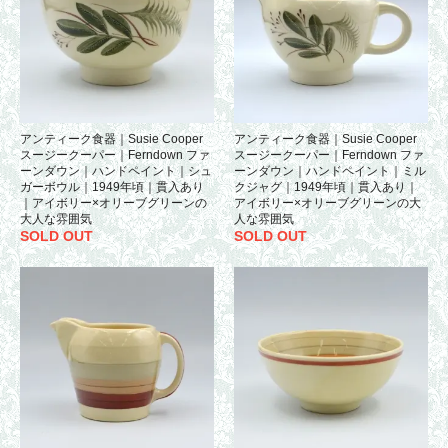
アンティーク食器｜Susie Cooper
アンティーク食器｜Susie Cooper
スージークーパー｜Ferndown ファ
スージークーパー｜Ferndown ファ
ーンダウン｜ハンドペイント｜シュ
ーンダウン｜ハンドペイント｜ミル
ガーボウル｜1949年頃｜貫入あり
クジャグ｜1949年頃｜貫入あり｜
｜アイボリー×オリーブグリーンの
アイボリー×オリーブグリーンの大
大人な雰囲気
人な雰囲気
SOLD OUT
SOLD OUT