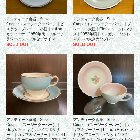
アンティーク食器｜Susie
アンティーク食器｜Susie
Cooper（スージークーパー）｜ビ
Cooper（スージークーパー）｜プ
スケットプレート・小皿｜Katina・
レート・大皿｜Clematis・クレマチ
カティーナ｜1950年代｜ブルーフ
ス｜1952年頃｜エレガントなクレ
ラワーのシンプルなデザイン
マチスの大きめなプレート
SOLD OUT
SOLD OUT
アンティーク食器｜Susie
アンティーク食器｜Susie
Cooper（スージークーパー）｜
Cooper（スージークーパー）｜カ
Gray's Pottery（グレイズポタリ
ップ＆ソーサー｜Patricia Rose・パ
ー）｜カップ＆ソーサー｜1931-61
トリシアローズ（ピンク）1932-
年頃｜スージーが独立前に在籍して
1964年頃｜人気シリーズ"パトリシ