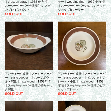
｜dresden spray｜1932-64年頃｜
サー｜wedding ring｜1932-64年頃
スージークーパー全盛期"ドレスデ
｜スージークーパーのロマンチック
ンプレイ"のポット
なカップ&ソーサー
SOLD OUT
SOLD OUT
アンティーク食器｜スージークーパ
アンティーク食器｜スージークーパ
ー（susie cooper）｜スープボウ
ー（susie cooper）｜ビスケットプ
ル・深皿｜hazelwood｜1959年頃
レート・小皿｜hazelwood｜1959
｜スージークーパー後期の持ち手つ
年頃｜スージークーパー後期のビス
き深皿
ケットプレート
SOLD OUT
SOLD OUT