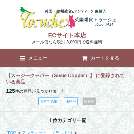
ECサイト本店
メール便なら税別 3,000円で送料無料
メニュー
カートを見る
【スージークーパー（Susie Copper）】 に登録されて
いる商品
125
件の商品が見つかりました
おすすめ順
価格順
新着順
上位カテゴリ一覧
TOP
>
アンティーク・ブランド別
>