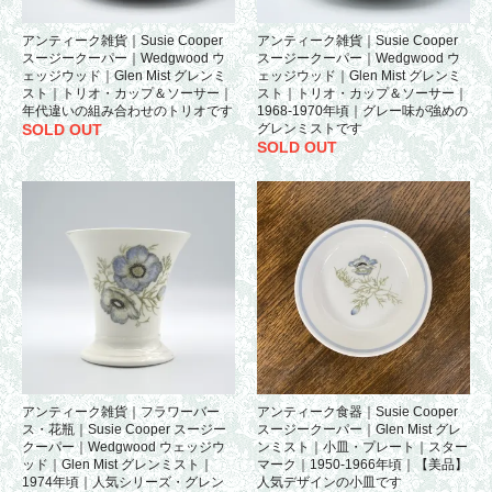
アンティーク雑貨｜Susie Cooper
アンティーク雑貨｜Susie Cooper
スージークーパー｜Wedgwood ウ
スージークーパー｜Wedgwood ウ
ェッジウッド｜Glen Mist グレンミ
ェッジウッド｜Glen Mist グレンミ
スト｜トリオ・カップ＆ソーサー｜
スト｜トリオ・カップ＆ソーサー｜
年代違いの組み合わせのトリオです
1968-1970年頃｜グレー味が強めの
SOLD OUT
グレンミストです
SOLD OUT
アンティーク雑貨｜フラワーバー
アンティーク食器｜Susie Cooper
ス・花瓶｜Susie Cooper スージー
スージークーパー｜Glen Mist グレ
クーパー｜Wedgwood ウェッジウ
ンミスト｜小皿・プレート｜スター
ッド｜Glen Mist グレンミスト｜
マーク｜1950-1966年頃｜【美品】
1974年頃｜人気シリーズ・グレン
人気デザインの小皿です