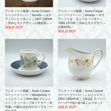
アンティーク食器｜Susie Cooper
アンティーク雑貨｜Susie Cooper
スージークーパー｜Venetia ベネチ
スージークーパー｜Venetia ベネチ
ア｜コーヒーポット｜1967-1968年
ア｜トリオ・カップ＆ソーサー｜
｜渋めな大人デザインが格好良い／
1968-1970年｜渋めな大人デザイン
SOLD OUT
が格好良い
SOLD OUT
アンティーク雑貨｜Susie Cooper
アンティーク食器｜Susie Cooper
スージークーパー｜Wedgwood ウ
スージークーパー｜ミルクジャグ｜
ェッジウッド｜Glen Mist グレンミ
1950-1966年頃｜【美品】スージー
スト｜ティーカップ＆ソーサー｜年
クーパーの白×金×緑ミルクポット
代違いの組み合わせのカップ＆ソー
SOLD OUT
サーです