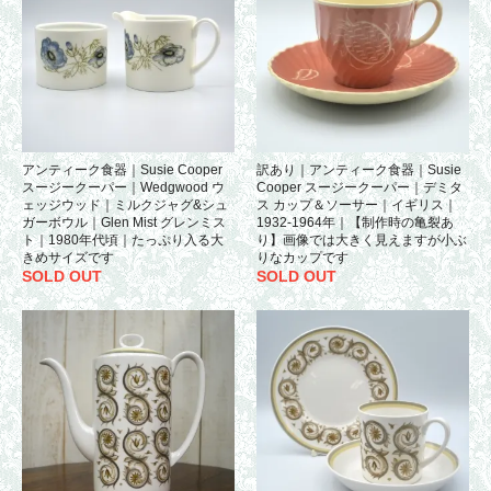
アンティーク食器｜Susie Cooper
訳あり｜アンティーク食器｜Susie
スージークーパー｜Wedgwood ウ
Cooper スージークーパー｜デミタ
ェッジウッド｜ミルクジャグ&シュ
ス カップ＆ソーサー｜イギリス｜
ガーボウル｜Glen Mist グレンミス
1932-1964年｜【制作時の亀裂あ
ト｜1980年代頃｜たっぷり入る大
り】画像では大きく見えますが小ぶ
きめサイズです
りなカップです
SOLD OUT
SOLD OUT