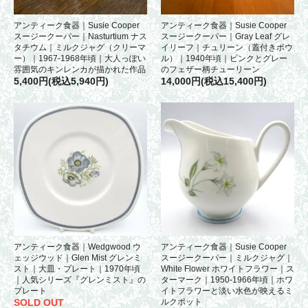
アンティーク食器｜Susie Cooper
アンティーク食器｜Susie Cooper
スージークーパー｜Nasturtium ナス
スージークーパー｜Gray Leaf グレ
タチウム｜ミルクジャグ（クリーマ
イリーフ｜チュリーン（蓋付きボウ
ー）｜1967-1968年頃｜大人っぽい
ル）｜1940年頃｜ピンクとグレー
雰囲気のキンレンカが描かれた作品
のフェザー柄チューリーン
5,400円(税込5,940円)
14,000円(税込15,400円)
アンティーク食器｜Wedgwood ウ
アンティーク食器｜Susie Cooper
ェッジウッド｜Glen Mist グレンミ
スージークーパー｜ミルクジャグ｜
スト｜大皿・プレート｜1970年頃
White Flower ホワイトフラワー｜ス
｜人気シリーズ『グレンミスト』の
ターマーク｜1950-1966年頃｜ホワ
プレート
イトフラワーと淡い水色が映えるミ
SOLD OUT
ルクポット