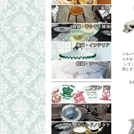
コレクタブル
もっと詳細な
テーブル・ボ
イス・チェア
もっと詳細な
ラック（マガ
トリオ・ティ
ティーポット
もっと詳細な
プレート・皿
置物・小物入
シルバ
シェリーグラ
ェルセ
ランプシェイ
もっと詳細な
シゴ｜
フォトフレー
シンブル・指
貝とタ
生地（レース
6,