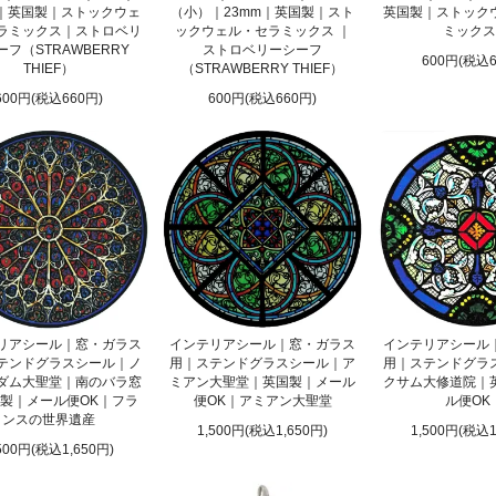
m｜英国製｜ストックウェ
（小）｜23mm｜英国製｜スト
英国製｜ストック
ラミックス｜ストロベリ
ックウェル・セラミックス ｜
ミックス
ーフ（STRAWBERRY
ストロベリーシーフ
600円(税込6
THIEF）
（STRAWBERRY THIEF）
600円(税込660円)
600円(税込660円)
リアシール｜窓・ガラス
インテリアシール｜窓・ガラス
インテリアシール
テンドグラスシール｜ノ
用｜ステンドグラスシール｜ア
用｜ステンドグラ
カテゴリはココ！
ダム大聖堂｜南のバラ窓
ミアン大聖堂｜英国製｜メール
クサム大修道院｜
製｜メール便OK｜フラ
便OK｜アミアン大聖堂
ル便OK
）
ブローチ
ンスの世界遺産
1,500円(税込1,650円)
1,500円(税込1
ップ・ネックレス
カテゴリはココ！
500円(税込1,650円)
スレット、ピアスなど）
ジュエリー