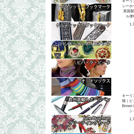
キーリ
シーホ
英国製｜
ル便
1,
キーリ
猫｜ピ
Brown
シ
1,