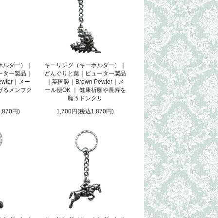
ホルダー）｜
キーリング（キーホルダー）｜
ーター製品｜
どんぐりと葉｜ピューター製品
ewter｜メー
｜英国製｜Brown Pewter｜メ
広げるメンフク
ール便OK ｜ 健康祈願や長寿を
願うドングリ
,870円)
1,700円(税込1,870円)