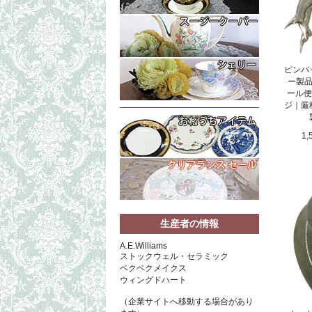
ピンバ
ー製品
ール便
ジ｜厳
1,
生産者の情報
A.E.Williams
ストックウェル・セラミック
ベクベクメイクス
ウィングドハート
（企業サイトへ移動する場合があり