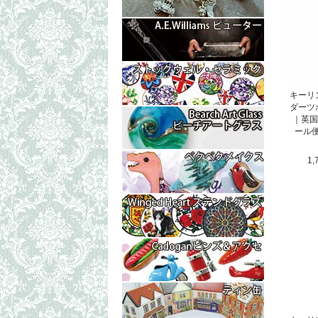
キーリ
ダーツ
｜英国製
ール便
1,