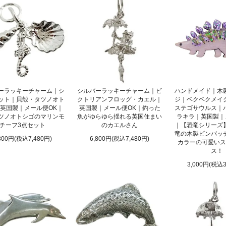
・メモリアルアクセサリー
カテゴリはココ！
ックス
・スツール・花台
カテゴリはココ！
ジンラックなど）
ーカップ・コーヒーカップ
・ミルクジャグ・シュガーボウル
カテゴリはココ！
など
カトラリー
れ
文具・ステーショナリー
ーラッキーチャーム｜シ
シルバーラッキーチャーム｜ビ
ハンドメイド｜木
ス・ワイングラス
キッチン雑貨
ット｜貝殻・タツノオト
クトリアンフロッグ・カエル｜
ジ｜ベクベクメイ
ド
バスケット
額絵
カテゴリはココ！
英国製｜メール便OK｜
英国製｜メール便OK｜釣った
ステゴサウルス｜
ム
ぬいぐるみ
ぬき
ピンクッション・針刺し
ツノオトシゴのマリンモ
魚がゆらゆら揺れる英国住まい
ラキラ｜英国製｜
チーフ3点セット
のカエルさん
｜【恐竜シリーズ
・クロスなど）
竜の木製ピンバッ
800円(税込7,480円)
6,800円(税込7,480円)
カラーの可愛いス
ス！
3,000円(税込3