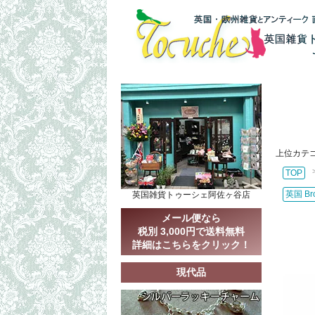
上位カテ
TOP
英国 B
英国雑貨トゥーシェ阿佐ヶ谷店
メール便なら
税別 3,000円で送料無料
詳細はこちらをクリック！
現代品