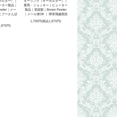
ホルダー）｜
キーリング（キーホルダー）｜
ーター製品｜
乗馬・ジョッキー｜ピューター
ewter｜メー
製品｜英国製｜Brown Pewter
っとプーさんぽ
｜メール便OK ｜ 障害飛越競技
1,700円(税込1,870円)
,870円)