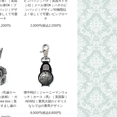
（青）｜英国
ピンバッジ｜ハチ｜英国カドガ
ル便OK｜ブ
ン社｜メール便OK｜ハチのピ
バッジ｜デザ
ンバッジ｜デザイン50種類以
珍しくて可愛
上！珍しくて可愛いピンブロー
ーチ
チ
,200円)
2,000円(税込2,200円)
（乳歯ケー
懐中時計｜ジャーニーマンウォ
（妖精）・ガ
ッチ｜ホース（馬）｜英国製｜
ee box｜英
AEW社｜乗馬大国のイギリス
おすまし歯の
ならではの乗馬デザイン
8,000円(税込8,800円)