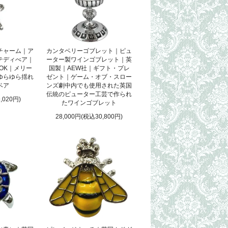
チャーム｜ア
カンタベリーゴブレット｜ピュ
テディべア｜
ーター製ワインゴブレット｜英
OK｜メリー
国製｜AEW社｜ギフト・プレ
ゆらゆら揺れ
ゼント｜ゲーム・オブ・スロー
ベア
ンズ劇中内でも使用された英国
伝統のピューター工芸で作られ
,020円)
たワインゴブレット
28,000円(税込30,800円)