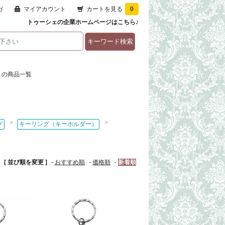
ガ
マイアカウント
カートを見る
0
トゥーシェの企業ホームページはこちら♪
の商品一覧
>
>
グ
キーリング（キーホルダー）
[ 並び順を変更 ]
-
おすすめ順
-
価格順
-
新着順