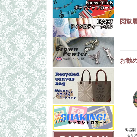
閲覧
お勧
陶器製
モリ