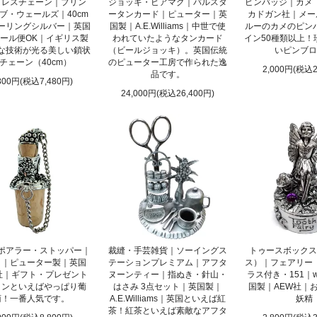
クレスチェーン｜プリン
ジョッキ・ビアマグ｜バルスタ
ピンバッジ｜カメ
ブ・ウェールズ｜40cm
ータンカード｜ピューター｜英
カドガン社｜メー
ーリングシルバー｜英国
国製｜A.E.Williams｜中世で使
ルーのカメのピン
ール便OK｜イギリス製
われていたようなタンカード
イン50種類以上！
な技術が光る美しい鎖状
（ビールジョッキ）。英国伝統
いピンブロ
チェーン（40cm）
のピューター工房で作られた逸
2,000円(税込2
品です。
800円(税込7,480円)
24,000円(税込26,400円)
ポアラー・ストッパー｜
裁縫・手芸雑貨｜ソーイングス
トゥースボックス
う｜ピューター製｜英国
テーションプレミアム｜アフタ
ス）｜フェアリー
社｜ギフト・プレゼント
ヌーンティー｜指ぬき・針山・
ラス付き・151｜w
インといえばやっぱり葡
はさみ 3点セット｜英国製｜
国製｜AEW社｜
萄！一番人気です。
A.E.Williams｜英国といえば紅
妖精
茶！紅茶といえば素敵なアフタ