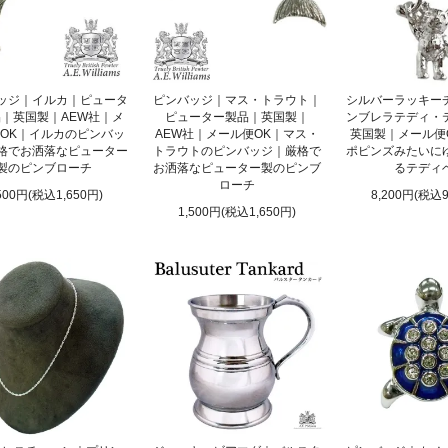
ッジ｜イルカ｜ピュータ
ピンバッジ｜マス・トラウト｜
シルバーラッキー
｜英国製｜AEW社｜メ
ピューター製品｜英国製｜
ンブレラテディ・
OK｜イルカのピンバッ
AEW社｜メール便OK｜マス・
英国製｜メール便
格でお洒落なピューター
トラウトのピンバッジ｜厳格で
ポピンズみたいに
製のピンブローチ
お洒落なピューター製のピンブ
るテディ
ローチ
500円(税込1,650円)
8,200円(税込9
1,500円(税込1,650円)