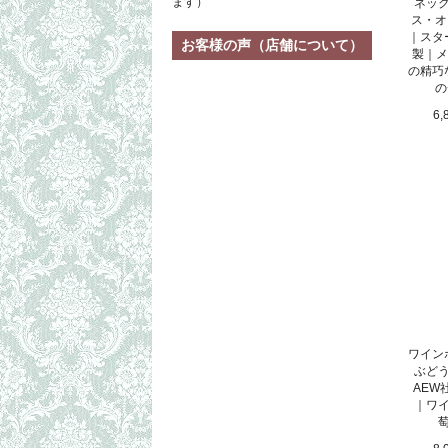
ます）
ネッ
ス・オ
｜スタ
お客様の声（店舗について）
製｜メ
の精巧
の
6,
ワイン
ぶど
AEW
｜ワ